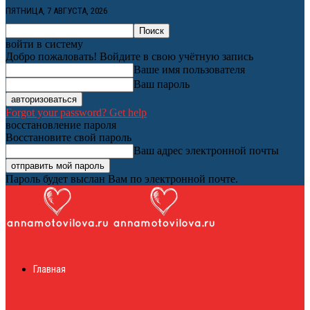
ПЯТНИЦА, 7 АВГУСТА, 2026
войти в систему
Добро пожаловать! Войдите в свою учётную запись
Ваше имя пользователя
Ваш пароль
Forgot your password? Get help
восстановление пароля
Восстановите свой пароль
Ваш адрес электронной почты
Пароль будет выслан Вам по электронной почте.
Женский онлайн
Главная
журнал