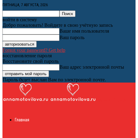
ПЯТНИЦА, 7 АВГУСТА, 2026
войти в систему
Добро пожаловать! Войдите в свою учётную запись
Ваше имя пользователя
Ваш пароль
Forgot your password? Get help
восстановление пароля
Восстановите свой пароль
Ваш адрес электронной почты
Пароль будет выслан Вам по электронной почте.
Женский онлайн
Главная
журнал