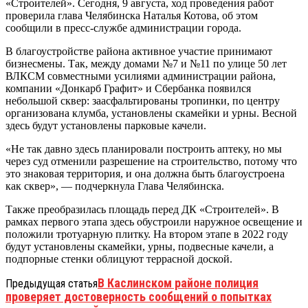
«Строителей». Сегодня, 9 августа, ход проведения работ
проверила глава Челябинска Наталья Котова, об этом
сообщили в пресс-службе администрации города.
В благоустройстве района активное участие принимают
бизнесмены. Так, между домами №7 и №11 по улице 50 лет
ВЛКСМ совместными усилиями администрации района,
компании «Донкарб Графит» и Сбербанка появился
небольшой сквер: заасфальтированы тропинки, по центру
организована клумба, установлены скамейки и урны. Весной
здесь будут установлены парковые качели.
«Не так давно здесь планировали построить аптеку, но мы
через суд отменили разрешение на строительство, потому что
это знаковая территория, и она должна быть благоустроена
как сквер», — подчеркнула Глава Челябинска.
Также преобразилась площадь перед ДК «Строителей». В
рамках первого этапа здесь обустроили наружное освещение и
положили тротуарную плитку. На втором этапе в 2022 году
будут установлены скамейки, урны, подвесные качели, а
подпорные стенки облицуют террасной доской.
В Каслинском районе полиция
Предыдущая статья
проверяет достоверность сообщений о попытках