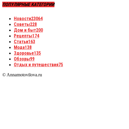
ПОПУЛЯРНЫЕ КАТЕГОРИИ
Новости
23064
Советы
228
Дом и быт
200
Рецепты
174
Статьи
163
Мода
138
Здоровье
135
Обзоры
99
Отдых и путешествия
75
© Annamotovilova.ru