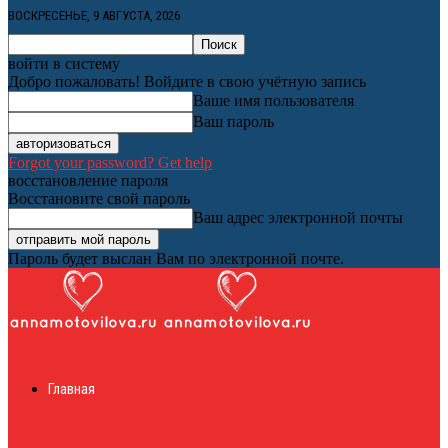
ВОСКРЕСЕНЬЕ, 9 АВГУСТА, 2026
войти в систему
Добро пожаловать! Войдите в свою учётную запись
Ваше имя пользователя
Ваш пароль
Forgot your password? Get help
восстановление пароля
Восстановите свой пароль
Ваш адрес электронной почты
Пароль будет выслан Вам по электронной почте.
Женский онлайн
Главная
журнал