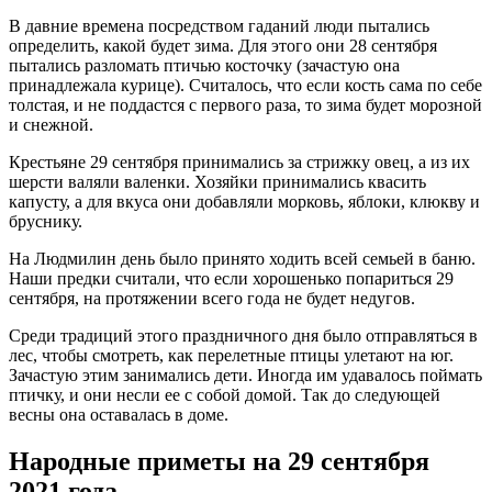
В давние времена посредством гаданий люди пытались
определить, какой будет зима. Для этого они 28 сентября
пытались разломать птичью косточку (зачастую она
принадлежала курице). Считалось, что если кость сама по себе
толстая, и не поддастся с первого раза, то зима будет морозной
и снежной.
Крестьяне 29 сентября принимались за стрижку овец, а из их
шерсти валяли валенки. Хозяйки принимались квасить
капусту, а для вкуса они добавляли морковь, яблоки, клюкву и
бруснику.
На Людмилин день было принято ходить всей семьей в баню.
Наши предки считали, что если хорошенько попариться 29
сентября, на протяжении всего года не будет недугов.
Среди традиций этого праздничного дня было отправляться в
лес, чтобы смотреть, как перелетные птицы улетают на юг.
Зачастую этим занимались дети. Иногда им удавалось поймать
птичку, и они несли ее с собой домой. Так до следующей
весны она оставалась в доме.
Народные приметы на 29 сентября
2021 года