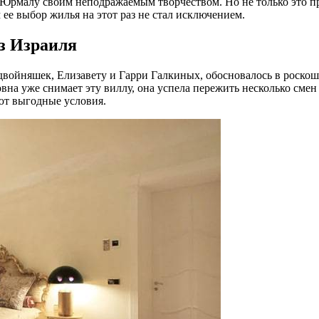
ь Юрмалу своим неподражаемым творчеством. Но не только это п
ее выбор жилья на этот раз не стал исключением.
з Израиля
двойняшек, Елизавету и Гарри Галкиных, обосновалось в роско
вна уже снимает эту виллу, она успела пережить несколько смен 
яют выгодные условия.