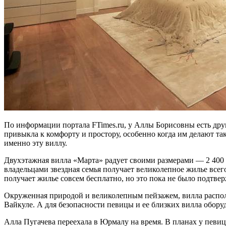
По информации портала FTimes.ru, у Аллы Борисовны есть дру
привыкла к комфорту и простору, особенно когда им делают т
именно эту виллу.
Двухэтажная вилла «Марта» радует своими размерами — 2 400 к
владельцами звездная семья получает великолепное жилье всего
получает жилье совсем бесплатно, но это пока не было подтве
Окруженная природой и великолепным пейзажем, вилла распол
Вайкуле. А для безопасности певицы и ее близких вилла обор
Алла Пугачева переехала в Юрмалу на время. В планах у певиц