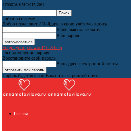
СУББОТА, 8 АВГУСТА, 2026
войти в систему
Добро пожаловать! Войдите в свою учётную запись
Ваше имя пользователя
Ваш пароль
Forgot your password? Get help
восстановление пароля
Восстановите свой пароль
Ваш адрес электронной почты
Пароль будет выслан Вам по электронной почте.
Женский онлайн ж
Главная