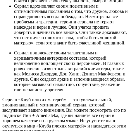
боятся проявлять свою сексуальность, юмор и эмоции.
Сериал вдохновляет своим позитивным и
оптимистичным посланием о том, что дружба, любовь и
справедливость всегда побеждают. Несмотря на все
проблемы и трагедии, героини сериала не теряют
надежды и веры в лучшее. Они учатся прощать,
доверять и начинать все заново. Они также доказывают,
что нет ничего плохого в том, чтобы быть «плохой
матерью», если это значит быть счастливой женщиной.
Сериал привлекает своим талантливым и
харизматичным актерским составом, который
великолепно воплощает своих персонажей. В главных
ролях снялись известные австралийские актеры, такие
как Мелисса Джордж, Дон Хани, Дэниэл МакФерсон и
другие. Они создают яркие и запоминающиеся образы,
которые вызывают симпатию, сочувствие, уважение
или ненависть у зрителя.
Сериал «Клуб плохих матерей» — это увлекательный,
эмоциональный и мотивирующий сериал, который
заслуживает вашего внимания. Вы можете посмотреть его по
подписке Иви + Amediateka, где вы найдете все серии в
хорошем качестве и на русском языке. Не упустите шанс
окунуться в мир «Клуба плохих матерей» и насладиться этим