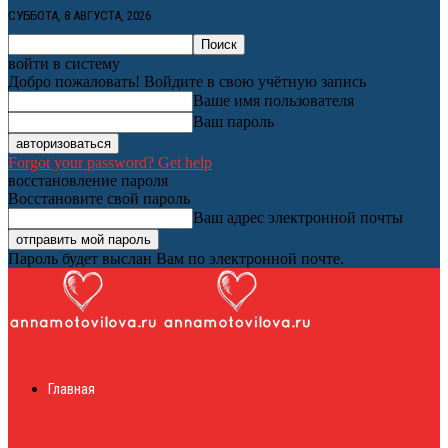
СУББОТА, 8 АВГУСТА, 2026
войти в систему
Добро пожаловать! Войдите в свою учётную запись
Ваше имя пользователя
Ваш пароль
Forgot your password? Get help
восстановление пароля
Восстановите свой пароль
Ваш адрес электронной почты
Пароль будет выслан Вам по электронной почте.
Женский онлайн
Главная
журнал