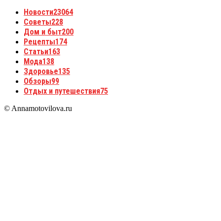
Новости
23064
Советы
228
Дом и быт
200
Рецепты
174
Статьи
163
Мода
138
Здоровье
135
Обзоры
99
Отдых и путешествия
75
© Annamotovilova.ru