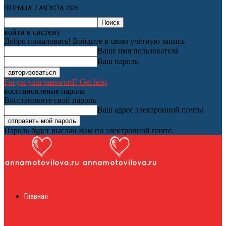
ПЯТНИЦА, 7 АВГУСТА, 2026
войти в систему
Добро пожаловать! Войдите в свою учётную запись
Ваше имя пользователя
Ваш пароль
Forgot your password? Get help
восстановление пароля
Восстановите свой пароль
Ваш адрес электронной почты
Пароль будет выслан Вам по электронной почте.
Женский онлайн
Главная
журнал