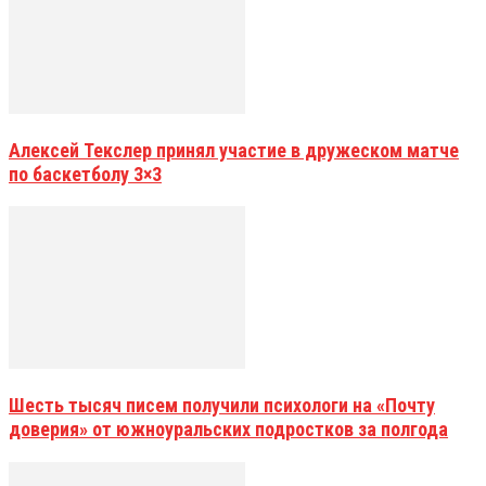
Алексей Текслер принял участие в дружеском матче
по баскетболу 3×3
Шесть тысяч писем получили психологи на «Почту
доверия» от южноуральских подростков за полгода