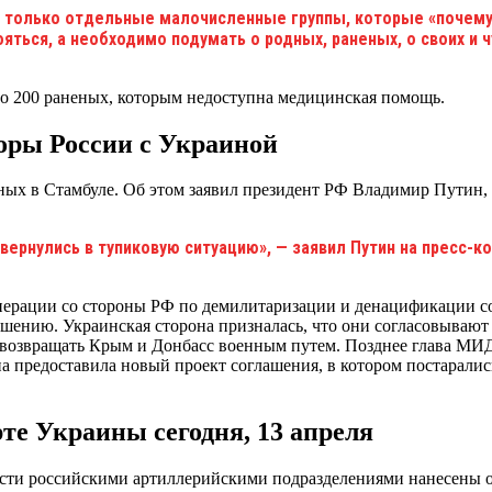
т только отдельные малочисленные группы, которые «почему
бояться, а необходимо подумать о родных, раненых, о своих и 
оло 200 раненых, которым недоступна медицинская помощь.
оры России с Украиной
ных в Стамбуле. Об этом заявил президент РФ Владимир Путин, 
вернулись в тупиковую ситуацию», — заявил Путин на пресс-к
операции со стороны РФ по демилитаризации и денацификации с
ению. Украинская сторона призналась, что они согласовывают 
я возвращать Крым и Донбасс военным путем. Позднее глава МИД
на предоставила новый проект соглашения, в котором постарали
те Украины сегодня, 13 апреля
асти российскими артиллерийскими подразделениями нанесены 