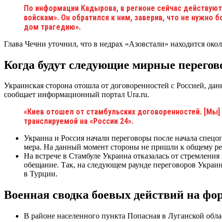
По информации Кадырова, в регионе сейчас действую
войскам». Он обратился к ним, заверив, что не нужно 
дом трагедию».
Глава Чечни уточнил, что в недрах «Азовстали» находится ок
Когда будут следующие мирные перегов
Украинская сторона отошла от договоренностей с Россией, дан
сообщает информационный портал Ura.ru.
«Киев отошел от стамбульских договоренностей. [Мы] 
транслируемой на «России 24».
Украина и Россия начали переговоры после начала спец
мера. На данный момент стороны не пришли к общему реш
На встрече в Стамбуле Украина отказалась от стремлени
обещание. Так, на следующем раунде переговоров Украи
в Турции.
Военная сводка боевых действий на фор
В районе населенного пункта Попасная в Луганской обл