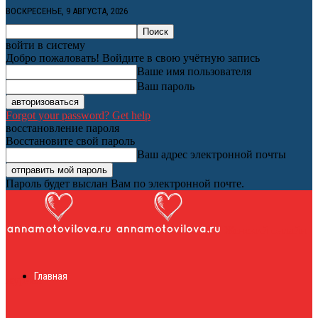
ВОСКРЕСЕНЬЕ, 9 АВГУСТА, 2026
войти в систему
Добро пожаловать! Войдите в свою учётную запись
Ваше имя пользователя
Ваш пароль
Forgot your password? Get help
восстановление пароля
Восстановите свой пароль
Ваш адрес электронной почты
Пароль будет выслан Вам по электронной почте.
Женский онлайн
Главная
журнал