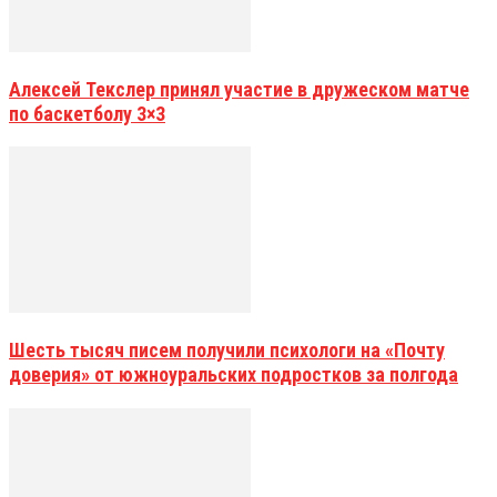
Алексей Текслер принял участие в дружеском матче
по баскетболу 3×3
Шесть тысяч писем получили психологи на «Почту
доверия» от южноуральских подростков за полгода