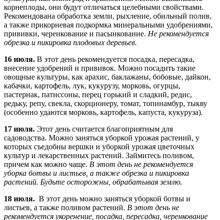
корнеплоды, они будут отличаться целебными свойствами.
Рекомендована обработка земли, рыхление, обильный полив,
а также прикорневая подкормка минеральными удобрениями,
прививки, черенкование и пасынкование.
Не рекомендуется
обрезка и пикировка плодовых деревьев.
16 июля.
В этот день рекомендуется посадка, пересадка,
внесение удобрений и прививок. Можно посадить такие
овощные культуры, как арахис, баклажаны, бобовые, дайкон,
кабачки, картофель, лук, кукурузу, морковь, огурцы,
пастернак, патиссоны, перец горький и сладкий, редис,
редьку, репу, свекла, скорционеру, томат, топинамбур, тыкву
(особенно удаются морковь, картофель, капуста, кукуруза).
17 июля.
Этот день считается благоприятным для
садоводства. Можно заняться уборкой урожая растений, у
которых съедобны вершки и уборкой урожая цветочных
культур и лекарственных растений. Займитесь поливом,
причем как можно чаще.
В этот день не рекомендуется
уборка ботвы и листьев, а также обрезка и пикировка
растений. Будьте осторожны, обрабатывая землю.
18 июля.
В этот день можно заняться уборкой ботвы и
листьев, а также поливом растений.
В этот день не
рекомендуется укоренение, посадка, пересадка, черенкование