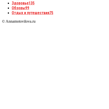
Здоровье
135
Обзоры
99
Отдых и путешествия
75
© Annamotovilova.ru