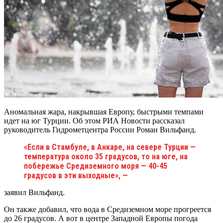
Аномальная жара, накрывшая Европу, быстрыми темпами
идет на юг Турции. Об этом РИА Новости рассказал
руководитель Гидрометцентра России Роман Вильфанд.
«Если в Стамбуле, в Анкаре, на севере Турции —
температура около 35 градусов, то на юге, на
побережье Средиземного моря — 40-45
градусов в эти выходные», —
заявил Вильфанд.
Он также добавил, что вода в Средиземном море прогреется
до 26 градусов. А вот в центре Западной Европы погода