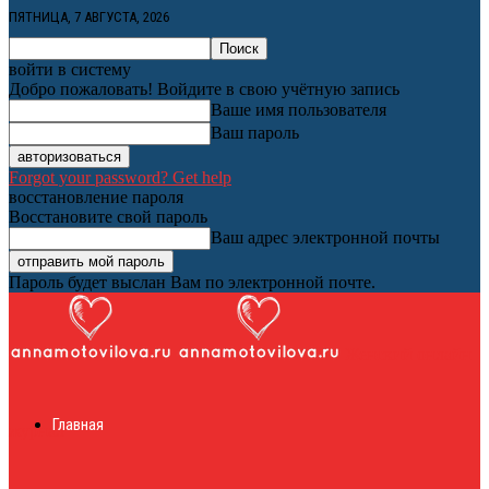
ПЯТНИЦА, 7 АВГУСТА, 2026
войти в систему
Добро пожаловать! Войдите в свою учётную запись
Ваше имя пользователя
Ваш пароль
Forgot your password? Get help
восстановление пароля
Восстановите свой пароль
Ваш адрес электронной почты
Пароль будет выслан Вам по электронной почте.
Женский онлайн
Главная
журнал