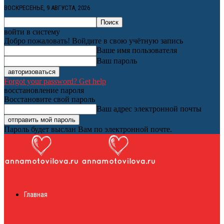
ВОСКРЕСЕНЬЕ, 9 АВГУСТА, 2026
войти в систему
Добро пожаловать! Войдите в свою учётную запись
Ваше имя пользователя
Ваш пароль
Forgot your password? Get help
восстановление пароля
Восстановите свой пароль
Ваш адрес электронной почты
Пароль будет выслан Вам по электронной почте.
Женский онлайн
Главная
журнал