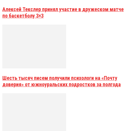
Алексей Текслер принял участие в дружеском матче
по баскетболу 3×3
Шесть тысяч писем получили психологи на «Почту
доверия» от южноуральских подростков за полгода