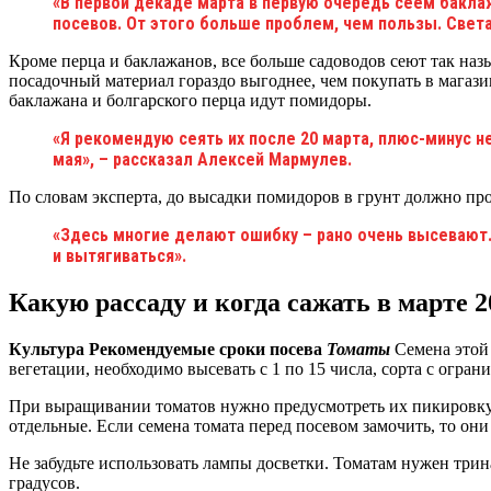
«В первой декаде марта в первую очередь сеем баклаж
посевов. От этого больше проблем, чем пользы. Свет
Кроме перца и баклажанов, все больше садоводов сеют так наз
посадочный материал гораздо выгоднее, чем покупать в магази
баклажана и болгарского перца идут помидоры.
«Я рекомендую сеять их после 20 марта, плюс-минус н
мая», – рассказал Алексей Мармулев.
По словам эксперта, до высадки помидоров в грунт должно прой
«Здесь многие делают ошибку – рано очень высевают. 
и вытягиваться».
Какую рассаду и когда сажать в марте 2
Культура
Рекомендуемые сроки посева
Томаты
Семена этой
вегетации, необходимо высевать с 1 по 15 числа, сорта с огра
При выращивании томатов нужно предусмотреть их пикировку.
отдельные. Если семена томата перед посевом замочить, то они
Не забудьте использовать лампы досветки. Томатам нужен три
градусов.