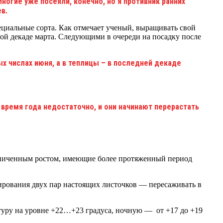
ногие уже посеяли, конечно, но я противник ранних
в.
пециальные сорта. Как отмечает ученый, выращивать свой
вой декаде марта. Следующими в очереди на посадку после
х числах июня, а в теплицы – в последней декаде
 время года недостаточно, и они начинают перерастать
раниченным ростом, имеющие более протяженный период
ирования двух пар настоящих листочков — пересаживать в
туру на уровне +22…+23 градуса, ночную — от +17 до +19