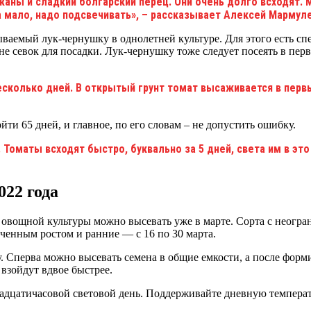
аны и сладкий болгарский перец. Они очень долго всходят. М
а мало, надо подсвечивать», – рассказывает Алексей Мармуле
ываемый лук-чернушку в однолетней культуре. Для этого есть с
не севок для посадки. Лук-чернушку тоже следует посеять в пер
есколько дней. В открытый грунт томат высаживается в первы
ти 65 дней, и главное, по его словам – не допустить ошибку.
Томаты всходят быстро, буквально за 5 дней, света им в это
022 года
 овощной культуры можно высевать уже в марте. Сорта с неог
ниченным ростом и ранние — с 16 по 30 марта.
 Сперва можно высевать семена в общие емкости, а после форм
 взойдут вдвое быстрее.
надцатичасовой световой день. Поддерживайте дневную темпера