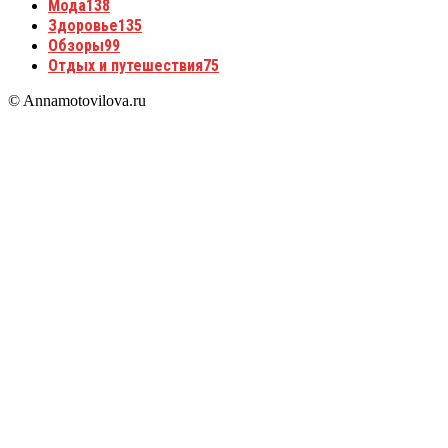
Мода
138
Здоровье
135
Обзоры
99
Отдых и путешествия
75
© Annamotovilova.ru