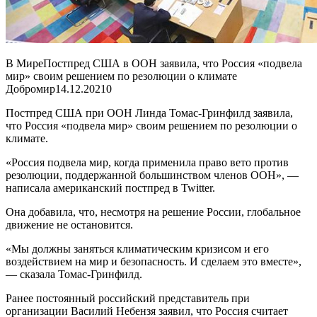
В МиреПостпред США в ООН заявила, что Россия «подвела
мир» своим решением по резолюции о климате
Добромир
14.12.2021
0
Постпред США при ООН Линда Томас-Гринфилд заявила,
что Россия «подвела мир» своим решением по резолюции о
климате.
«Россия подвела мир, когда применила право вето против
резолюции, поддержанной большинством членов ООН», —
написала американский постпред в Twitter.
Она добавила, что, несмотря на решение России, глобальное
движение не остановится.
«Мы должны заняться климатическим кризисом и его
воздействием на мир и безопасность. И сделаем это вместе»,
— сказала Томас-Гринфилд.
Ранее постоянный российский представитель при
организации Василий Небензя заявил, что Россия считает