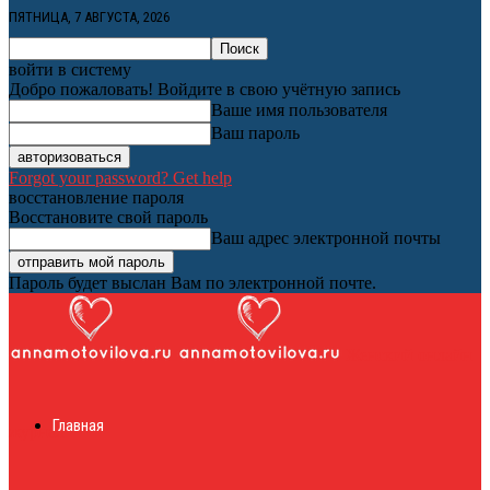
ПЯТНИЦА, 7 АВГУСТА, 2026
войти в систему
Добро пожаловать! Войдите в свою учётную запись
Ваше имя пользователя
Ваш пароль
Forgot your password? Get help
восстановление пароля
Восстановите свой пароль
Ваш адрес электронной почты
Пароль будет выслан Вам по электронной почте.
Женский онлайн
Главная
журнал