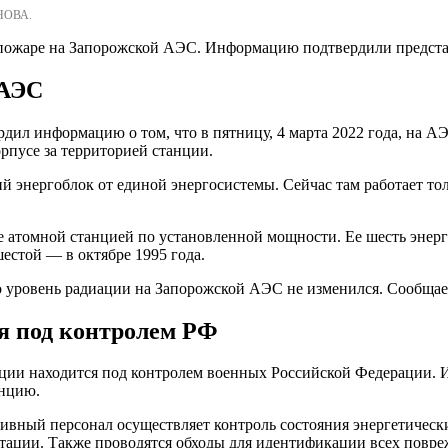
НОВА.
 о пожаре на Запорожской АЭС. Информацию подтвердили предст
 АЭС
рдил информацию о том, что в пятницу, 4 марта 2022 года, на
рпусе за территорией станции.
ий энергоблок от единой энергосистемы. Сейчас там работает т
 атомной станцией по установленной мощности. Ее шесть энер
шестой — в октябре 1995 года.
 уровень радиации на Запорожской АЭС не изменился. Сообщаетс
я под контролем РФ
анции находится под контролем военных Российской Федерации
анцию.
тивный персонал осуществляет контроль состояния энергетическ
атации. Также проводятся обходы для идентификации всех повре