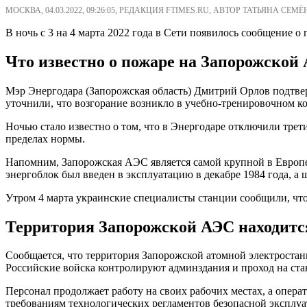
МОСКВА, 04.03.2022, 09:26:05, РЕДАКЦИЯ FTIMES.RU, АВТОР ТАТЬЯНА СЕМЁ
В ночь с 3 на 4 марта 2022 года в Сети появилось сообщение
Что известно о пожаре на Запорожской
Мэр Энергодара (Запорожская область) Дмитрий Орлов подтве
уточнили, что возгорание возникло в учебно-тренировочном ко
Ночью стало известно о том, что в Энергодаре отключили трет
пределах нормы.
Напомним, Запорожская АЭС является самой крупной в Европе
энергоблок был введен в эксплуатацию в декабре 1984 года, а 
Утром 4 марта украинские специалисты станции сообщили, что
Территория Запорожской АЭС находитс
Сообщается, что территория Запорожской атомной электрост
Российские войска контролируют админздания и проход на ст
Персонал продолжает работу на своих рабочих местах, а опера
требованиям технологических регламентов безопасной эксплу