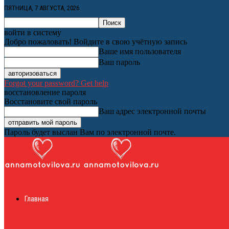
ПЯТНИЦА, 7 АВГУСТА, 2026
войти в систему
Добро пожаловать! Войдите в свою учётную запись
Ваше имя пользователя
Ваш пароль
Forgot your password? Get help
восстановление пароля
Восстановите свой пароль
Ваш адрес электронной почты
Пароль будет выслан Вам по электронной почте.
Женский онлайн ж
Главная