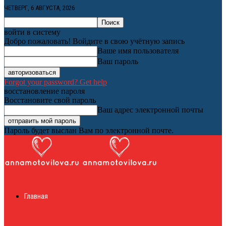
ЧЕТВЕРГ, 6 АВГУСТА, 2026
войти в систему
Добро пожаловать! Войдите в свою учётную запись
Ваше имя пользователя
Ваш пароль
Forgot your password? Get help
восстановление пароля
Восстановите свой пароль
Ваш адрес электронной почты
Пароль будет выслан Вам по электронной почте.
Женский онлайн
Главная
журнал