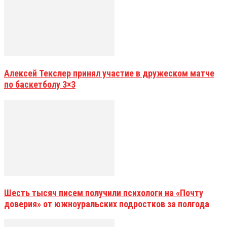
Алексей Текслер принял участие в дружеском матче
по баскетболу 3×3
Шесть тысяч писем получили психологи на «Почту
доверия» от южноуральских подростков за полгода