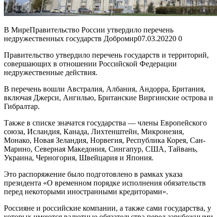
В МиреПравительство России утвердило перечень
недружественных государств Добромир
07.03.2022
0
0
Правительство утвердило перечень государств и территорий,
совершающих в отношении Российской Федерации
недружественные действия.
В перечень вошли Австралия, Албания, Андорра, Британия,
включая Джерси, Ангилью, Британские Виргинские острова и
Гибралтар.
Также в списке значатся государства — члены Европейского
союза, Исландия, Канада, Лихтенштейн, Микронезия,
Монако, Новая Зеландия, Норвегия, Республика Корея, Сан-
Марино, Северная Македония, Сингапур, США, Тайвань,
Украина, Черногория, Швейцария и Япония.
Это распоряжение было подготовлено в рамках указа
президента «О временном порядке исполнения обязательств
перед некоторыми иностранными кредиторами».
Россияне и российские компании, а также сами государства, у
которых имеются валютные обязательства перед зарубежными