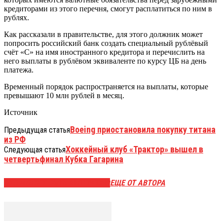
кредиторами из этого перечня, смогут расплатиться по ним в
рублях.
Как рассказали в правительстве, для этого должник может
попросить российский банк создать специальный рублёвый
счёт «С» на имя иностранного кредитора и перечислить на
него выплаты в рублёвом эквиваленте по курсу ЦБ на день
платежа.
Временный порядок распространяется на выплаты, которые
превышают 10 млн рублей в месяц.
Источник
Boeing приостановила покупку титана
Предыдущая статья
из РФ
Хоккейный клуб «Трактор» вышел в
Следующая статья
четвертьфинал Кубка Гагарина
ЭТО МОЖЕТ БЫТЬ ИНТЕРЕСНО
ЕЩЕ ОТ АВТОРА