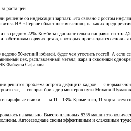
ли решение об индексации зарплат. Это связано с ростом инфля
ановится. ИА «Первое областное» выяснило, на каких предприят
вит в среднем 22%. Комбинат дополнительно направит на это 2
или работникам горячих цехов, в которых производится основн
ез неделю 50-летний юбилей, будет чем угостить гостей. А если 
авильный цех, расплавленный металл, жара и сквозняки одновре
МК Файхуна Сафарова.
 дни решится проблема острого дефицита кадров — с нормально
строиться», — говорит бригадир монтеров пути Михаил Шумаков
ы и тарифные ставки — на 11—13%. Кроме того, 11 марта всем с
ровалось изначально. Вместо плановых 8335 машин это количест
ыполнены. Автозаводчане своим эффективным и слаженным тру