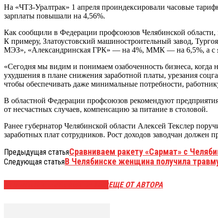
На «ЧТЗ-Уралтрак» 1 апреля проиндексировали часовые тариф
зарплаты повышали на 4,56%.
Как сообщили в Федерации профсоюзов Челябинской области, 
К примеру, Златоустовский машиностроительный завод, Турго
МЭЗ», «Александринская ГРК» — на 4%, ММК — на 6,5%, а с я
«Сегодня мы видим и понимаем озабоченность бизнеса, когда 
ухудшения в плане снижения заработной платы, урезания соцгар
чтобы обеспечивать даже минимальные потребности, работник
В областной Федерации профсоюзов рекомендуют предприятиям
от несчастных случаев, компенсацию за питание в столовой.
Ранее губернатор Челябинской области Алексей Текслер пор
заработных плат сотрудников. Рост доходов заводчан должен 
Сравниваем ракету «Сармат» с Челяб
Предыдущая статья
В Челябинске женщина получила травму
Следующая статья
ЭТО МОЖЕТ БЫТЬ ИНТЕРЕСНО
ЕЩЕ ОТ АВТОРА