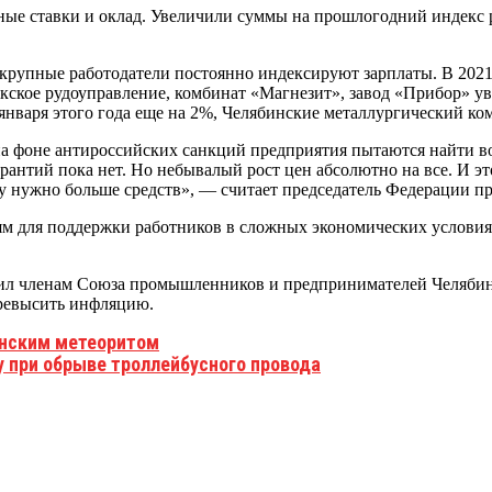
ные ставки и оклад. Увеличили суммы на прошлогодний индекс 
крупные работодатели постоянно индексируют зарплаты. В 2021
якское рудоуправление, комбинат «Магнезит», завод «Прибор» 
нваря этого года еще на 2%, Челябинские металлургический к
на фоне антироссийских санкций предприятия пытаются найти во
антий пока нет. Но небывалый рост цен абсолютно на все. И это
у нужно больше средств», — считает председатель Федерации п
 для поддержки работников в сложных экономических условиях
учил членам Союза промышленников и предпринимателей Челяби
превысить инфляцию.
инским метеоритом
 при обрыве троллейбусного провода