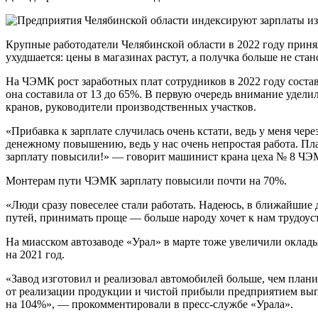
Крупные работодатели Челябинской области в 2022 году приня
ухудшается: цены в магазинах растут, а получка больше не ст
На ЧЭМК рост заработных плат сотрудников в 2022 году соста
она составила от 13 до 65%. В первую очередь внимание удел
кранов, руководители производственных участков.
«Прибавка к зарплате случилась очень кстати, ведь у меня чер
денежному повышению, ведь у нас очень непростая работа. Пл
зарплату повысили!» — говорит машинист крана цеха № 8 ЧЭ
Монтерам пути ЧЭМК зарплату повысили почти на 70%.
«Люди сразу повеселее стали работать. Надеюсь, в ближайшие
путей, принимать проще — больше народу хочет к нам трудоу
На миасском автозаводе «Урал» в марте тоже увеличили оклад
на 2021 год.
«Завод изготовил и реализовал автомобилей больше, чем плани
от реализации продукции и чистой прибыли предприятием в
на 104%», — прокомментировали в пресс-службе «Урала».