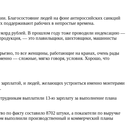
ции. Благосостояние людей на фоне антироссийских санкций
иях поддерживают рабочих в непростые времена.
,5 млрд рублей. В прошлом году тоже проводили индексацию —
ая продукция, — это плавильщики, шихтовщики, машинисты
серьезно, то все женщины, работающие на кранах, очень рады
менно — сложные, мягко говоря, условия. Хорошо, что
й зарплатой, и людей, желающих устроиться именно монтерами
.
отрудникам выплатили 13-ю зарплату за выполнение плана
во по факту составило 8702 штуки, а показатели по выручке
дом выполнили производственный и коммерческий планы