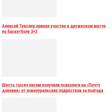
Алексей Текслер принял участие в дружеском матче
по баскетболу 3×3
Шесть тысяч писем получили психологи на «Почту
доверия» от южноуральских подростков за полгода