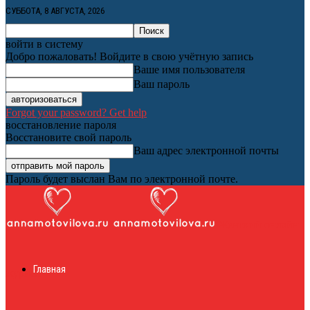
СУББОТА, 8 АВГУСТА, 2026
войти в систему
Добро пожаловать! Войдите в свою учётную запись
Ваше имя пользователя
Ваш пароль
Forgot your password? Get help
восстановление пароля
Восстановите свой пароль
Ваш адрес электронной почты
Пароль будет выслан Вам по электронной почте.
Женский онлайн
Главная
журнал