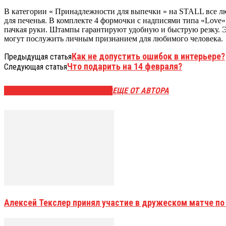
В категории « Принадлежности для выпечки » на STALL все лю
для печенья. В комплекте 4 формочки с надписями типа «Love» 
пачкая руки. Штампы гарантируют удобную и быструю резку. 
могут послужить личным признанием для любимого человека.
Как не допустить ошибок в интерьере?
Предыдущая статья
Что подарить на 14 февраля?
Следующая статья
ЭТО МОЖЕТ БЫТЬ ИНТЕРЕСНО
ЕЩЕ ОТ АВТОРА
Алексей Текслер принял участие в дружеском матче по