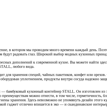
ние, в котором мы проводим много времени каждый день.
Поэто
м будут радовать глаз. Широкий выбор модных кухонных принад
есных дополнений к современной кухне. Вы можете найти здесь
STALL, любого вида.
ит для хранения специй, чайных пакетиков, конфет или орехов.
 оборудован уплотнением, продукты внутри сосуда надежно защи
и — бамбуковый кухонный контейнер STALL. Он изготовлен из 
 преимуществам можно отнести, в том числе, герметичность, бла
иены хранения. Здесь невозможно не упомянуть дизайн этого ку
кой гаджет отлично впишется в эко — и скандинавские интерье