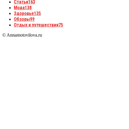
Статьи
163
Мода
138
Здоровье
135
Обзоры
99
Отдых и путешествия
75
© Annamotovilova.ru