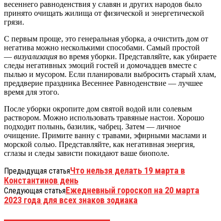
весеннего равноденствия у славян и других народов было
принято очищать жилища от физической и энергетической
грязи.
С первым проще, это генеральная уборка, а очистить дом от
негатива можно несколькими способами. Самый простой
—
визуализация
во время уборки. Представляйте, как убираете
следы негативных эмоций гостей и домочадцев вместе с
пылью и мусором. Если планировали выбросить старый хлам,
преддверие праздника Весеннее Равноденствие — лучшее
время для этого.
После уборки окропите дом святой водой или солевым
раствором. Можно использовать травяные настои. Хорошо
подходит полынь, базилик, чабрец. Затем — личное
очищение. Примите ванну с травами, эфирными маслами и
морской солью. Представляйте, как негативная энергия,
сглазы и следы зависти покидают ваше биополе.
Что нельзя делать 19 марта в
Предыдущая статья
Константинов день
Ежедневный гороскоп на 20 марта
Следующая статья
2023 года для всех знаков зодиака