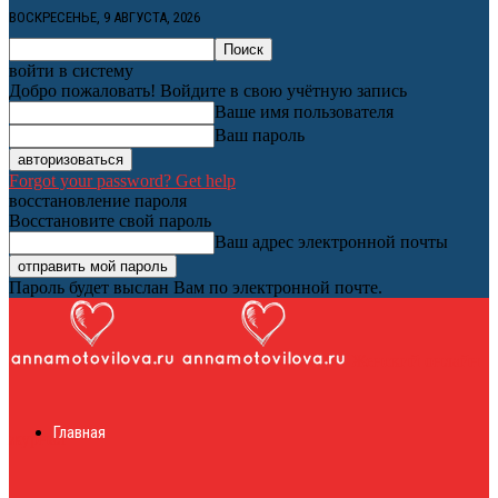
ВОСКРЕСЕНЬЕ, 9 АВГУСТА, 2026
войти в систему
Добро пожаловать! Войдите в свою учётную запись
Ваше имя пользователя
Ваш пароль
Forgot your password? Get help
восстановление пароля
Восстановите свой пароль
Ваш адрес электронной почты
Пароль будет выслан Вам по электронной почте.
Женский онлайн
Главная
журнал