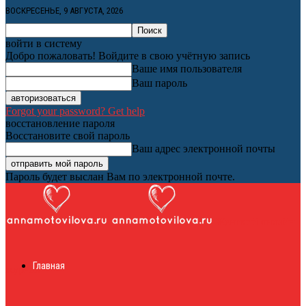
ВОСКРЕСЕНЬЕ, 9 АВГУСТА, 2026
войти в систему
Добро пожаловать! Войдите в свою учётную запись
Ваше имя пользователя
Ваш пароль
Forgot your password? Get help
восстановление пароля
Восстановите свой пароль
Ваш адрес электронной почты
Пароль будет выслан Вам по электронной почте.
Женский онлайн
Главная
журнал