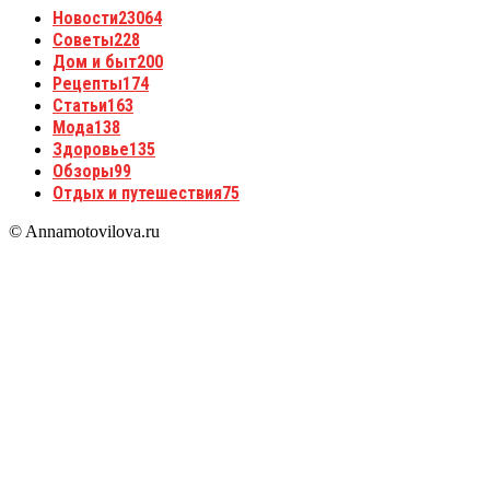
Новости
23064
Советы
228
Дом и быт
200
Рецепты
174
Статьи
163
Мода
138
Здоровье
135
Обзоры
99
Отдых и путешествия
75
© Annamotovilova.ru