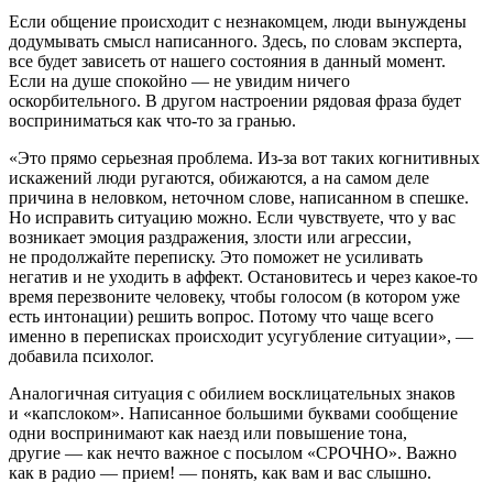
Если общение происходит с незнакомцем, люди вынуждены
додумывать смысл написанного. Здесь, по словам эксперта,
все будет зависеть от нашего состояния в данный момент.
Если на душе спокойно — не увидим ничего
оскорбительного. В другом настроении рядовая фраза будет
восприниматься как что-то за гранью.
«Это прямо серьезная проблема. Из-за вот таких когнитивных
искажений люди ругаются, обижаются, а на самом деле
причина в неловком, неточном слове, написанном в спешке.
Но исправить ситуацию можно. Если чувствуете, что у вас
возникает эмоция раздражения, злости или агрессии,
не продолжайте переписку. Это поможет не усиливать
негатив и не уходить в аффект. Остановитесь и через какое-то
время перезвоните человеку, чтобы голосом (в котором уже
есть интонации) решить вопрос. Потому что чаще всего
именно в переписках происходит усугубление ситуации», —
добавила психолог.
Аналогичная ситуация с обилием восклицательных знаков
и «капслоком». Написанное большими буквами сообщение
одни воспринимают как наезд или повышение тона,
другие — как нечто важное с посылом «СРОЧНО». Важно
как в радио — прием! — понять, как вам и вас слышно.