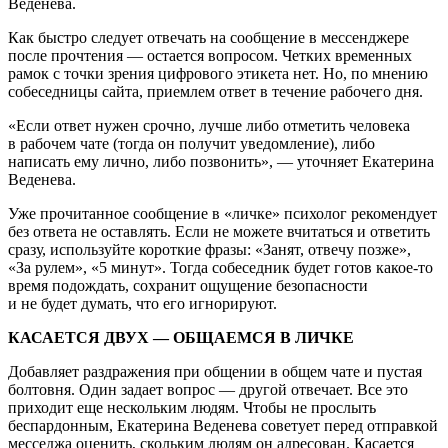
Веденева.
Как быстро следует отвечать на сообщение в мессенджере
после прочтения — остается вопросом. Четких временных
рамок с точки зрения цифрового этикета нет. Но, по мнению
собеседницы сайта, приемлем ответ в течение рабочего дня.
«Если ответ нужен срочно, лучше либо отметить человека
в рабочем чате (тогда он получит уведомление), либо
написать ему лично, либо позвонить», — уточняет Екатерина
Веденева.
Уже прочитанное сообщение в «личке» психолог рекомендует
без ответа не оставлять. Если не можете вчитаться и ответить
сразу, используйте короткие фразы: «Занят, отвечу позже»,
«За рулем», «5 минут». Тогда собеседник будет готов какое-то
время подождать, сохранит ощущение безопасности
и не будет думать, что его игнорируют.
К
АСАЕТСЯ ДВУХ — ОБЩАЕМСЯ В ЛИЧКЕ
Добавляет раздражения при общении в общем чате и пустая
болтовня. Один задает вопрос — другой отвечает. Все это
приходит еще нескольким людям. Чтобы не прослыть
беспардонным, Екатерина Веденева советует перед отправкой
месседжа оценить, скольким людям он адресован. Касается