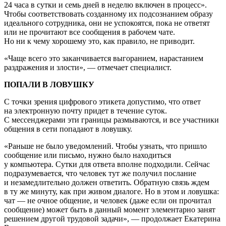
24 часа в сутки и семь дней в неделю включен в процесс».
Чтобы соответствовать созданному их подсознанием образу
идеального сотрудника, они не успокоятся, пока не ответят
или не прочитают все сообщения в рабочем чате.
Но ни к чему хорошему это, как правило, не приводит.
«Чаще всего это заканчивается выгоранием, нарастанием
раздражения и злости», — отмечает специалист.
ПОПАЛИ В ЛОВУШКУ
С точки зрения цифрового этикета допустимо, что ответ
на электронную почту придет в течение суток.
С мессенджерами эти границы размываются, и все участники
общения в сети попадают в ловушку.
«Раньше не было уведомлений. Чтобы узнать, что пришло
сообщение или письмо, нужно было находиться
у компьютера. Сутки для ответа вполне подходили. Сейчас
подразумевается, что человек тут же получил послание
и незамедлительно должен ответить. Обратную связь ждем
в ту же минуту, как при живом диалоге. Но в этом и ловушка:
чат — не очное общение, и человек (даже если он прочитал
сообщение) может быть в данный момент элементарно занят
решением другой трудовой задачи», — продолжает Екатерина