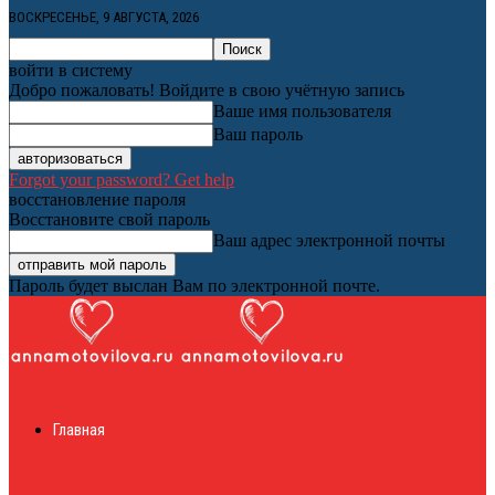
ВОСКРЕСЕНЬЕ, 9 АВГУСТА, 2026
войти в систему
Добро пожаловать! Войдите в свою учётную запись
Ваше имя пользователя
Ваш пароль
Forgot your password? Get help
восстановление пароля
Восстановите свой пароль
Ваш адрес электронной почты
Пароль будет выслан Вам по электронной почте.
Женский онлайн
Главная
журнал