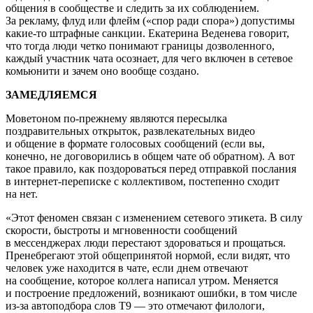
общения в сообществе и следить за их соблюдением.
За рекламу, флуд или флейм («спор ради спора») допустимы
какие-то штрафные санкции. Екатерина Веденева говорит,
что тогда люди четко понимают границы дозволенного,
каждый участник чата осознает, для чего включен в сетевое
комьюнити и зачем оно вообще создано.
ЗАМЕДЛЯЕМСЯ
Моветоном по-прежнему являются пересылка
поздравительных открыток, развлекательных видео
и общение в формате голосовых сообщений (если вы,
конечно, не договорились в общем чате об обратном). А вот
такое правило, как поздороваться перед отправкой послания
в интернет-переписке с коллективом, постепенно сходит
на нет.
«Этот феномен связан с изменением сетевого этикета. В силу
скорости, быстроты и мгновенности сообщений
в мессенджерах люди перестают здороваться и прощаться.
Пренебрегают этой общепринятой нормой, если видят, что
человек уже находится в чате, если днем отвечают
на сообщение, которое коллега написал утром. Меняется
и построение предложений, возникают ошибки, в том числе
из-за автоподбора слов Т9 — это отмечают филологи,