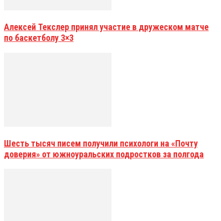
Алексей Текслер принял участие в дружеском матче
по баскетболу 3×3
Шесть тысяч писем получили психологи на «Почту
доверия» от южноуральских подростков за полгода