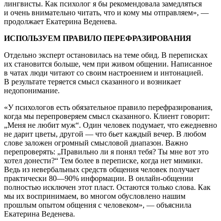
лингвисты. Как психолог я бы рекомендовала замедляться
и очень внимательно читать, что и кому мы отправляем», —
продолжает Екатерина Веденева.
ИСПОЛЬЗУЕМ ПРАВИЛО ПЕРЕФРАЗИРОВАНИЯ
Отдельно эксперт остановилась на теме обид. В переписках
их становится больше, чем при живом общении. Написанное
в чатах люди читают со своим настроением и интонацией.
В результате теряется смысл сказанного и возникает
недопонимание.
«У психологов есть обязательное правило перефразирования,
когда мы перепроверяем смысл сказанного. Клиент говорит:
„Меня не любит муж“. Один человек подумает, что ежедневно
не дарит цветы, другой — что бьет каждый вечер. В любом
слове заложен огромный смысловой диапазон. Важно
перепроверять: „Правильно ли я понял тебя? Ты мне вот это
хотел донести?“ Тем более в переписке, когда нет мимики.
Ведь из невербальных средств общения человек получает
практически 80—90% информации. В онлайн-общении
полностью исключен этот пласт. Остаются только слова. Как
мы их воспринимаем, во многом обусловлено нашим
прошлым опытом общения с человеком», — объяснила
Екатерина Веденева.