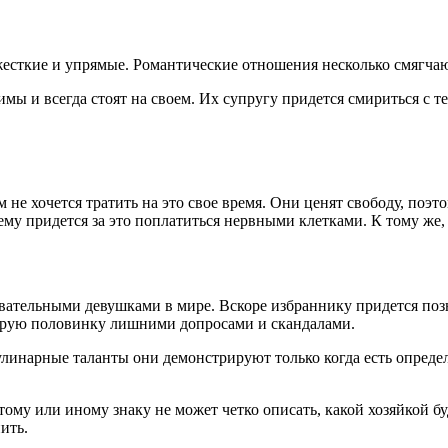
сткие и упрямые. Романтические отношения несколько смягчают
 и всегда стоят на своем. Их супругу придется смириться с тем
не хочется тратить на это свое время. Они ценят свободу, поэто
, ему придется за это поплатиться нервными клетками. К тому ж
ательными девушками в мире. Вскоре избраннику придется позн
рую половинку лишними допросами и скандалами.
улинарные таланты они демонстрируют только когда есть опреде
тому или иному знаку не может четко описать, какой хозяйкой б
ить.