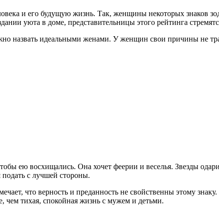
еловека и его будущую жизнь. Так, женщины некоторых знаков з
здании уюта в доме, представительницы этого рейтинга стремятс
ожно назвать идеальными женами. У женщин свои причины не трат
чтобы ею восхищались. Она хочет феерии и веселья. Звезды ода
 подать с лучшей стороны.
ает, что верность и преданность не свойственны этому знаку. К
, чем тихая, спокойная жизнь с мужем и детьми.