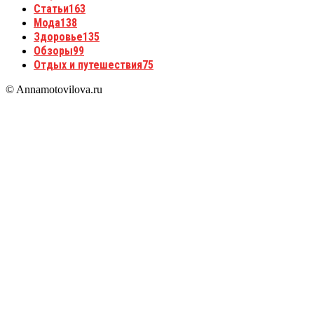
Статьи
163
Мода
138
Здоровье
135
Обзоры
99
Отдых и путешествия
75
© Annamotovilova.ru