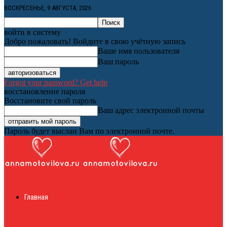
ВОСКРЕСЕНЬЕ, 9 АВГУСТА, 2026
войти в систему
Добро пожаловать! Войдите в свою учётную запись
Ваше имя пользователя
Ваш пароль
Forgot your password? Get help
восстановление пароля
Восстановите свой пароль
Ваш адрес электронной почты
Пароль будет выслан Вам по электронной почте.
Женский онлайн
Главная
журнал