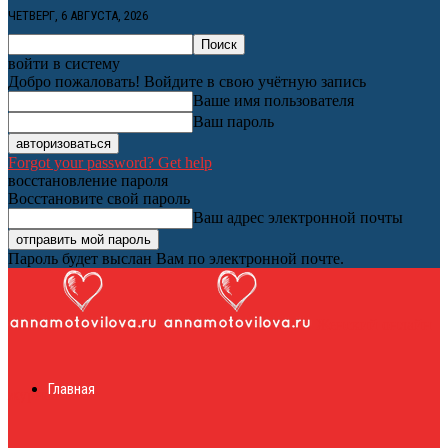
ЧЕТВЕРГ, 6 АВГУСТА, 2026
войти в систему
Добро пожаловать! Войдите в свою учётную запись
Ваше имя пользователя
Ваш пароль
Forgot your password? Get help
восстановление пароля
Восстановите свой пароль
Ваш адрес электронной почты
Пароль будет выслан Вам по электронной почте.
Женский онлайн
Главная
журнал