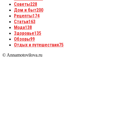
Советы
228
Дом и быт
200
Рецепты
174
Статьи
163
Мода
138
Здоровье
135
Обзоры
99
Отдых и путешествия
75
© Annamotovilova.ru