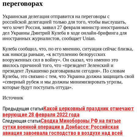
переговорах
Украинская делегация отправится на переговоры с
российской делегацией только для того, чтобы выслушать,
чего хочет Россия, заявил 27 февраля министр иностранных
дел Украины Дмитрий Кулеба в ходе онлайн-брифинга для
иностранных журналистов, сообщает Unian.
Кулеба сообщил, что, по его мнению, ситуация сейчас близка,
как никогда раньше, «к вступлению белорусских
вооруженных сил в войну». Он сказал, что именно это
явилось причиной того, что «президент Зеленский и
президент Лукашенко разговаривали сегодня». По словам
Кулебы, это связано с тем, что Украина должна защищать свой
«северный рубеж и мы должны минимизировать угрозы,
которые будут поступать оттуда».
Источник
Какой церковный праздник отмечают
Предыдущая статья
верующие 28 февраля 2022 года
Сводка Минобороны РФ на пятые
Следующая статья
сутки военной операции в Донбассе: Российская
авиация завоевала господство в воздухе над всей