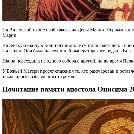
На Виленской иконе изображен лик Девы Марии. Первым живо
Марии.
Виленскую икону в Константинополе считали святыней. Точно не
Палеолог. Она была наследницей императорского рода из Визан
Икона переходила из одного собора в другой, но во время Пер
У Божьей Матери просят спасения те, кто разочарован и оставл
также просят избавления от грехов.
Почитание памяти апостола Онисима 2