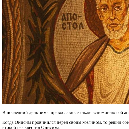
В последний день зимы православные также вспоминают об апо
Когда Онисим провинился перед своим хозяином, то решил сбеж
второй раз крестил Онисима.