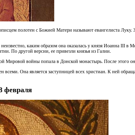
писцем полотен с Божией Матери называют евангелиста Луку. 
известно, каким образом она оказалась у князя Иоанна III в Мо
тии. По другой версии, ее привезли князья из Галии.
вой Мировой войны попала в Донской монастырь. После этого он
ен всеми. Она является заступницей всех христиан. К ней обращ
8 февраля