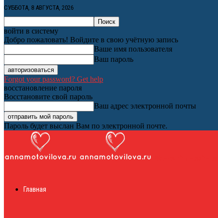
СУББОТА, 8 АВГУСТА, 2026
войти в систему
Добро пожаловать! Войдите в свою учётную запись
Ваше имя пользователя
Ваш пароль
Forgot your password? Get help
восстановление пароля
Восстановите свой пароль
Ваш адрес электронной почты
Пароль будет выслан Вам по электронной почте.
Женский онлайн ж
Главная