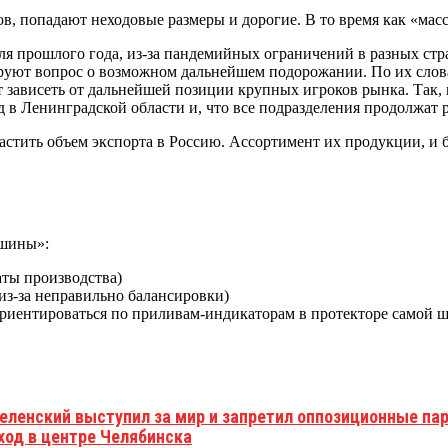
ов, попадают неходовые размеры и дорогие. В то время как «мас
еля прошлого года, из-за пандемийных ограничений в разных ст
ют вопрос о возможном дальнейшем подорожании. По их словам, 
т зависеть от дальнейшей позиции крупных игроков рынка. Так, 
од в Ленинградской области и, что все подразделения продолжат
стить объем экспорта в Россию. Ассортимент их продукции, и без
 шины»:
аты производства)
из-за неправильно балансировки)
ориентироваться по приливам-индикаторам в протекторе самой 
ленский выступил за мир и запретил оппозиционные пар
од в центре Челябинска