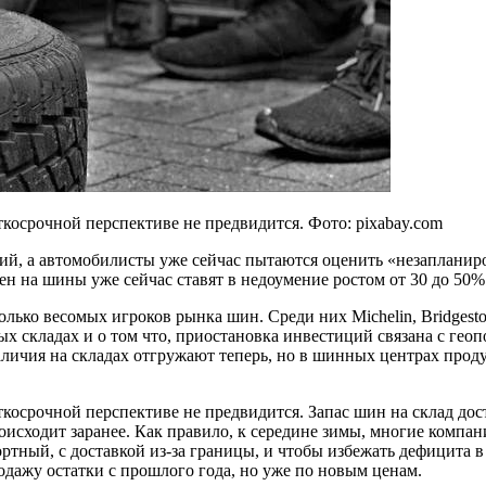
ткосрочной перспективе не предвидится. Фото: pixabay.com
ний, а автомобилисты уже сейчас пытаются оценить «незаплани
ен на шины уже сейчас ставят в недоумение ростом от 30 до 50%
олько весомых игроков рынка шин. Среди них Michelin, Bridgest
ых складах и о том что, приостановка инвестиций связана с ге
 наличия на складах отгружают теперь, но в шинных центрах про
ткосрочной перспективе не предвидится. Запас шин на склад дос
оисходит заранее. Как правило, к середине зимы, многие компан
ртный, с доставкой из-за границы, и чтобы избежать дефицита в 
родажу остатки с прошлого года, но уже по новым ценам.