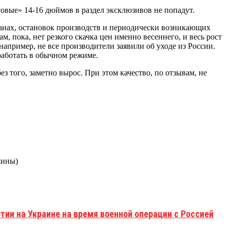
совые» 14-16 дюймов в раздел эксклюзивов не попадут.
ранах, остановок производств и периодически возникающих
пока, нет резкого скачка цен именно весеннего, и весь рост
например, не все производители заявили об уходе из России.
 работать в обычном режиме.
 того, заметно вырос. При этом качество, по отзывам, не
шины)
тии на Украине на время военной операции с Россией