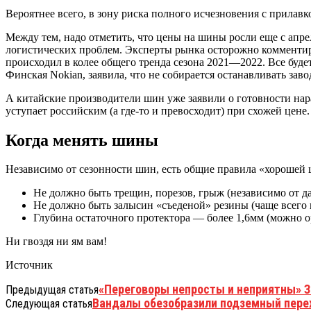
Вероятнее всего, в зону риска полного исчезновения с прилавк
Между тем, надо отметить, что цены на шины росли еще с апр
логистических проблем. Эксперты рынка осторожно комментиру
происходил в колее общего тренда сезона 2021—2022. Все буде
Финская Nokian, заявила, что не собирается останавливать зав
А китайские производители шин уже заявили о готовности нара
уступает российским (а где-то и превосходит) при схожей цене.
Когда менять шины
Независимо от сезонности шин, есть общие правила «хорошей
Не должно быть трещин, порезов, грыж (независимо от д
Не должно быть залысин «съеденой» резины (чаще всего 
Глубина остаточного протектора — более 1,6мм (можно 
Ни гвоздя ни ям вам!
Источник
«Переговоры непросты и неприятны» Зе
Предыдущая статья
Вандалы обезобразили подземный перех
Следующая статья