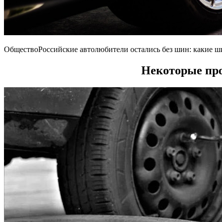
ОбществоРоссийские автолюбители остались без шин: какие 
Некоторые про