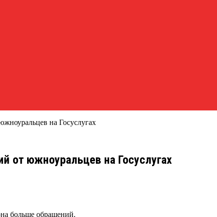
 южноуральцев на Госуслугах
ий от южноуральцев на Госуслугах
она больше обращений.