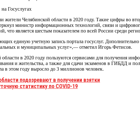
ли жители Челябинской области в 2020 году. Такие цифры во вто
черкнул министр информационных технологий, связи и цифрового
ий, что является шестым показателем по всей России среди реги
зующих единую учетную запись портала госуслуг. Дополнительн
ональных и муниципальных услуг»,— отметил Игорь Фетисов.
й области в 2020 году пользуются сервисами для получения ин
бывания и жительства, а также для сдачи экзаменов в ГИБДД и по
а в этом году выросло до 3 миллионов человек.
области подозревают в получении взятки
уточную статистику по COVID-19