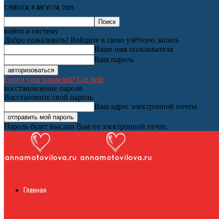
СУББОТА, 8 АВГУСТА, 2026
войти в систему
Добро пожаловать! Войдите в свою учётную запись
Ваше имя пользователя
Ваш пароль
Forgot your password? Get help
восстановление пароля
Восстановите свой пароль
Ваш адрес электронной почты
Пароль будет выслан Вам по электронной почте.
Женский онлайн ж
Главная