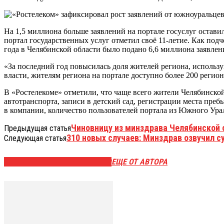
На 1,5 миллиона больше заявлений на портале госуслуг остави
портал государственных услуг отметил своё 11-летие. Как под
года в Челябинской области было подано 6,6 миллиона заявлен
«За последний год повысилась доля жителей региона, исполь
власти, жителям региона на портале доступно более 200 реги
В «Ростелекоме» отметили, что чаще всего жители Челябинско
автотранспорта, записи в детский сад, регистрации места пре
в компании, количество пользователей портала из Южного Урал
Чиновницу из минздрава Челябинской 
Предыдущая статья
310 новых случаев: Минздрав озвучил с
Следующая статья
ЭТО МОЖЕТ БЫТЬ ИНТЕРЕСНО
ЕЩЕ ОТ АВТОРА