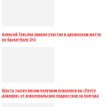
Алексей Текслер принял участие в дружеском матче
по баскетболу 3×3
Шесть тысяч писем получили психологи на «Почту
доверия» от южноуральских подростков за полгода