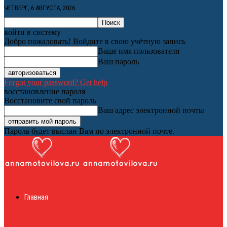
ЧЕТВЕРГ, 6 АВГУСТА, 2026
войти в систему
Добро пожаловать! Войдите в свою учётную запись
Ваше имя пользователя
Ваш пароль
Forgot your password? Get help
восстановление пароля
Восстановите свой пароль
Ваш адрес электронной почты
Пароль будет выслан Вам по электронной почте.
Женский онлайн
Главная
журнал