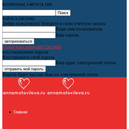
ВОСКРЕСЕНЬЕ, 9 АВГУСТА, 2026
войти в систему
Добро пожаловать! Войдите в свою учётную запись
Ваше имя пользователя
Ваш пароль
Forgot your password? Get help
восстановление пароля
Восстановите свой пароль
Ваш адрес электронной почты
Пароль будет выслан Вам по электронной почте.
Женский онлайн
Главная
журнал