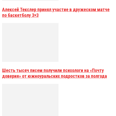
Алексей Текслер принял участие в дружеском матче
по баскетболу 3×3
Шесть тысяч писем получили психологи на «Почту
доверия» от южноуральских подростков за полгода