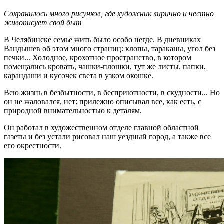
Сохранилось много рисунков, где художник лирично и честно
живописует свой быт
В Челябинске семье жить было особо негде. В дневниках
Вандышев об этом много страниц: клопы, тараканы, угол без
печки... Холодное, крохотное пространство, в котором
помещались кровать, чашки-плошки, тут же листы, папки,
карандаши и кусочек света в узком окошке.
Всю жизнь в безбытности, в бесприютности, в скудности... Но
он не жаловался, нет: прилежно описывал все, как есть, с
природной внимательностью к деталям.
Он работал в художественном отделе главной областной
газеты и без устали рисовал наш уездный город, а также все
его окрестности.