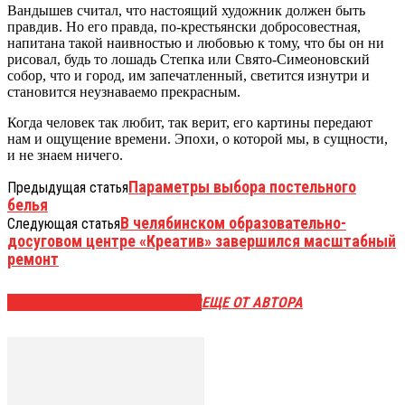
Вандышев считал, что настоящий художник должен быть
правдив. Но его правда, по-крестьянски добросовестная,
напитана такой наивностью и любовью к тому, что бы он ни
рисовал, будь то лошадь Степка или Свято-Симеоновский
собор, что и город, им запечатленный, светится изнутри и
становится неузнаваемо прекрасным.
Когда человек так любит, так верит, его картины передают
нам и ощущение времени. Эпохи, о которой мы, в сущности,
и не знаем ничего.
Параметры выбора постельного
Предыдущая статья
белья
В челябинском образовательно-
Следующая статья
досуговом центре «Креатив» завершился масштабный
ремонт
ЭТО МОЖЕТ БЫТЬ ИНТЕРЕСНО
ЕЩЕ ОТ АВТОРА