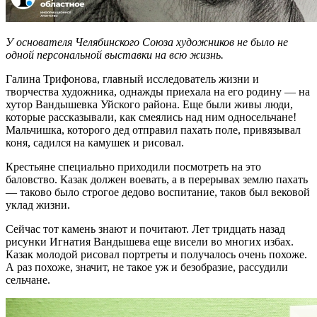
У основателя Челябинского Союза художников не было
не
одной персональной выставки на всю жизнь.
Галина Трифонова, главный исследователь жизни и
творчества художника, однажды приехала на его родину — на
хутор Вандышевка Уйского района. Еще были живы люди,
которые рассказывали, как смеялись над ним односельчане!
Мальчишка, которого дед отправил пахать поле, привязывал
коня, садился на камушек и рисовал.
Крестьяне специально приходили посмотреть на это
баловство. Казак должен воевать, а в перерывах землю пахать
— таково было строгое дедово воспитание, таков был вековой
уклад жизни.
Сейчас тот камень знают и почитают. Лет тридцать назад
рисунки Игнатия Вандышева еще висели во многих избах.
Казак молодой рисовал портреты и получалось очень похоже.
А раз похоже, значит, не такое уж и безобразие, рассудили
сельчане.