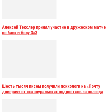
Алексей Текслер принял участие в дружеском матче
по баскетболу 3×3
Шесть тысяч писем получили психологи на «Почту
доверия» от южноуральских подростков за полгода