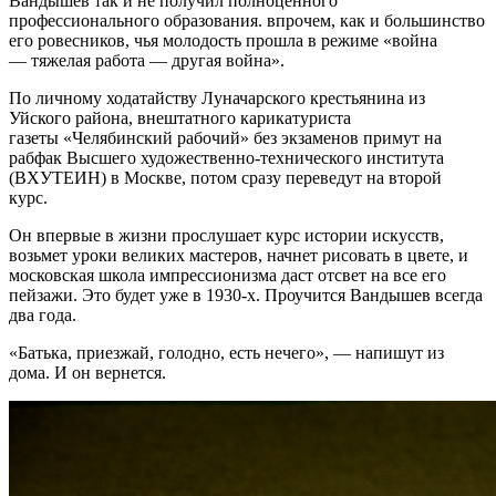
Вандышев так и не получил полноценного
профессионального образования. впрочем, как и большинство
его ровесников, чья молодость прошла в режиме «война
— тяжелая работа — другая война».
По личному ходатайству Луначарского крестьянина из
Уйского района, внештатного карикатуриста
газеты «Челябинский рабочий» без экзаменов примут на
рабфак Высшего художественно-технического института
(ВХУТЕИН) в Москве, потом сразу переведут на второй
курс.
Он впервые в жизни прослушает курс истории искусств,
возьмет уроки великих мастеров, начнет рисовать в цвете, и
московская школа импрессионизма даст отсвет на все его
пейзажи. Это будет уже в 1930-х. Проучится Вандышев всегда
два года.
«Батька, приезжай, голодно, есть нечего», — напишут из
дома. И он вернется.