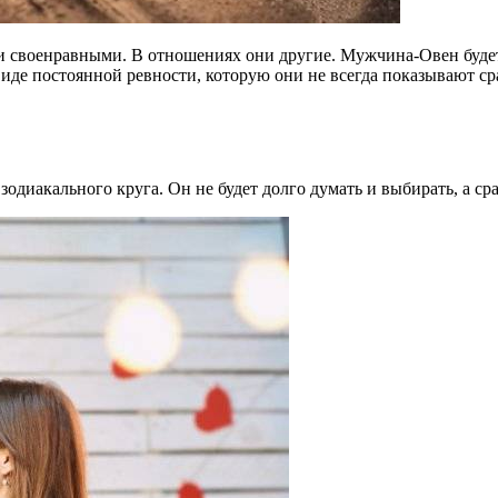
и своенравными. В отношениях они другие. Мужчина-Овен будет
виде постоянной ревности, которую они не всегда показывают сраз
одиакального круга. Он не будет долго думать и выбирать, а ср