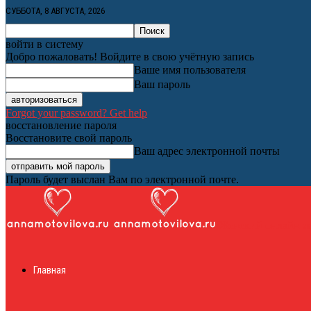
СУББОТА, 8 АВГУСТА, 2026
войти в систему
Добро пожаловать! Войдите в свою учётную запись
Ваше имя пользователя
Ваш пароль
Forgot your password? Get help
восстановление пароля
Восстановите свой пароль
Ваш адрес электронной почты
Пароль будет выслан Вам по электронной почте.
Женский онлайн ж
Главная