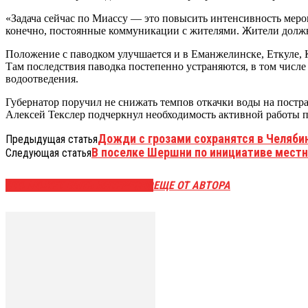
«Задача сейчас по Миассу — это повысить интенсивность меро
конечно, постоянные коммуникации с жителями. Жители должн
Положение с паводком улучшается и в Еманжелинске, Еткуле, 
Там последствия паводка постепенно устраняются, в том числ
водоотведения.
Губернатор поручил не снижать темпов откачки воды на постр
Алексей Текслер подчеркнул необходимость активной работы 
Дожди с грозами сохранятся в Челябин
Предыдущая статья
В поселке Шершни по инициативе местн
Следующая статья
ЭТО МОЖЕТ БЫТЬ ИНТЕРЕСНО
ЕЩЕ ОТ АВТОРА