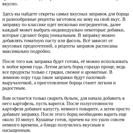
вкусно.
Здесь вы найдете секреты самых вкусных заправок для борща
и разнообразные рецепты заготовок на зиму на свой вкус. В
заправку по классике идет несколько ингредиентов, далее
каждый может выбрать индивидуально некоторые добавки,
которые сделают борщ уникальным. В заправку можно
добавлять томатную пасту или фасоль. Всё зависит от
вкусовых предпочтений, а рецепты заправок расписаны
максимально подробно.
После того как заправка будет готова, её можно использовать
в любое время года. Летом делать борщ гораздо проще, ведь
все продукты только с грядки, свежие и ароматные. В
зимнюю пору года такие заправки будут палочкой-
выручалочкой, а приготовление борща станет легким и
радостным.
Вам останется только сварить бульон, для начала добавить в
него картофель, пусть варится. После полуготовности
картофеля добавьте капусту, немного поварите, а затем просто
добавьте заправку. После этого борщ необходимо варить еще
около 10 минут. Кушанье готов, причем на это ушло совсем
немного времени, а блюдо получилось вкусным и
насыщенным.