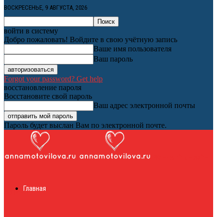
ВОСКРЕСЕНЬЕ, 9 АВГУСТА, 2026
войти в систему
Добро пожаловать! Войдите в свою учётную запись
Ваше имя пользователя
Ваш пароль
Forgot your password? Get help
восстановление пароля
Восстановите свой пароль
Ваш адрес электронной почты
Пароль будет выслан Вам по электронной почте.
Женский онлайн
Главная
журнал