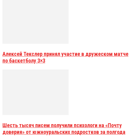
Алексей Текслер принял участие в дружеском матче
по баскетболу 3×3
Шесть тысяч писем получили психологи на «Почту
доверия» от южноуральских подростков за полгода