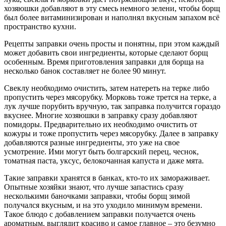
хозяюшки добавляют в эту смесь немного зелени, чтобы борщ
был более витаминизирован и наполнял вкусным запахом всё
пространство кухни.
Рецепты заправки очень просты и понятны, при этом каждый
может добавить свои ингредиенты, которые сделают борщ
особенным. Время приготовления заправки для борща на
несколько банок составляет не более 90 минут.
Свеклу необходимо очистить, затем натереть на терке либо
пропустить через мясорубку. Морковь тоже трется на терке, а
лук лучше порубить вручную, так заправка получится гораздо
вкуснее. Многие хозяюшки в заправку сразу добавляют
помидоры. Предварительно их необходимо очистить от
кожуры и тоже пропустить через мясорубку. Далее в заправку
добавляются разные ингредиенты, это уже на свое
усмотрение. Ими могут быть болгарский перец, чеснок,
томатная паста, уксус, белокочанная капуста и даже мята.
Такие заправки хранятся в банках, кто-то их замораживает.
Опытные хозяйки знают, что лучше запастись сразу
несколькими баночками заправки, чтобы борщ зимой
получался вкусным, и на это уходило минимум времени.
Такое блюдо с добавлением заправки получается очень
ароматным, выглядит красиво и самое главное – это безумно