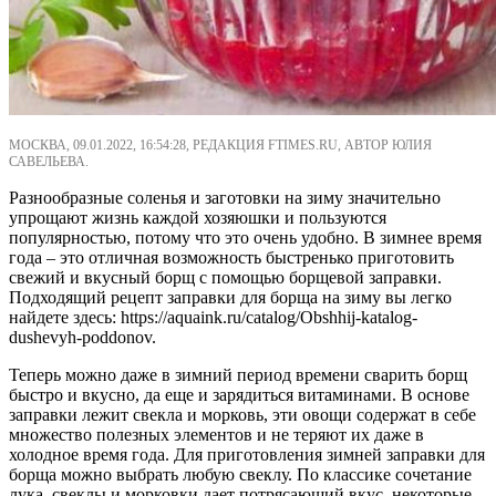
МОСКВА, 09.01.2022, 16:54:28, РЕДАКЦИЯ FTIMES.RU, АВТОР ЮЛИЯ
САВЕЛЬЕВА.
Разнообразные соленья и заготовки на зиму значительно
упрощают жизнь каждой хозяюшки и пользуются
популярностью, потому что это очень удобно. В зимнее время
года – это отличная возможность быстренько приготовить
свежий и вкусный борщ с помощью борщевой заправки.
Подходящий рецепт заправки для борща на зиму вы легко
найдете здесь: https://aquaink.ru/catalog/Obshhij-katalog-
dushevyh-poddonov.
Теперь можно даже в зимний период времени сварить борщ
быстро и вкусно, да еще и зарядиться витаминами. В основе
заправки лежит свекла и морковь, эти овощи содержат в себе
множество полезных элементов и не теряют их даже в
холодное время года. Для приготовления зимней заправки для
борща можно выбрать любую свеклу. По классике сочетание
лука, свеклы и морковки дает потрясающий вкус, некоторые