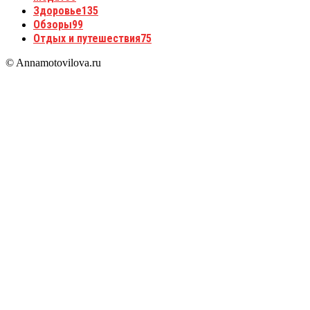
Здоровье
135
Обзоры
99
Отдых и путешествия
75
© Annamotovilova.ru