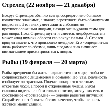
Стрелец (22 ноября — 21 декабря)
Вокруг Стрельцов обычно всегда сосредоточено большое
количество знакомых, а значит, вероятность быть обманутыми
возрастает. Этот знак умеет ладить с абсолютно
противоположными людьми, находя очень удачно темы для
разговора. Пока Стрелец шутит и смеется, недоброжелатель
может «под шумок» обвести его вокруг пальца. А Стрелец
вряд ли заметит, что произошло неладное. Его «определитель
лжи» работает со сбоями, лишь с годами знак начинает
внимательнее присматриваться к людям.
Рыбы (19 февраля — 20 марта)
Рыбы предпочли бы жить в идеалистичном мире, чтобы не
соприкасаться с лицемерием и обманом. Но, увы, реальность
изобилует контрастами. Подчас попадаются честные,
открытые люди, а порой и откровенные лжецы. Рыбы
склонны видеть в любом только позитив, хотя у них есть и
собственное «противоядие» — хорошо развитая интуиция.
Старайтесь не забывать об этом качестве, чтобы не пасть
жертвой манипуляций.