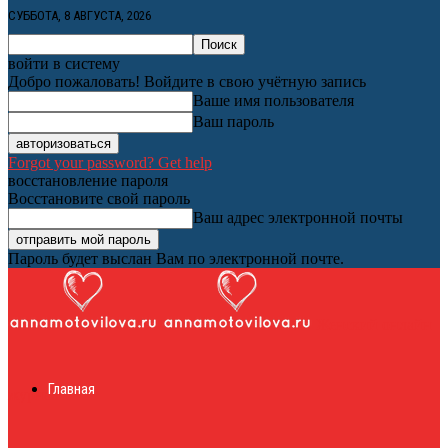
СУББОТА, 8 АВГУСТА, 2026
войти в систему
Добро пожаловать! Войдите в свою учётную запись
Ваше имя пользователя
Ваш пароль
Forgot your password? Get help
восстановление пароля
Восстановите свой пароль
Ваш адрес электронной почты
Пароль будет выслан Вам по электронной почте.
Женский онлайн
Главная
журнал