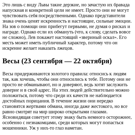
Это лишь с виду Львы такие дерзкие, но зачастую их бравада
напускная и конкретной цели не имеет. Просто они не могут
чувствовать себя посредственными. Однако представители
знака очень ценят искренность и настоящие, сильные эмоции.
На зов о помощи они прибегут первыми, не думая о рисках и
награде. Однако если их обмануть (что, к слову, сделать вовсе
не сложно), Лев покажет настоящий «звериный оскал». Его
месть может иметь публичный характер, потому что он
искренне желает наказать лжецов.
Весы (23 сентября — 22 октября)
Весы придерживаются золотого правила: относись к людям
так, как хочешь, чтобы они относились к тебе. Потому они не
просто не обманывают, но и доверяют, ведь хотят заслужить
доверие и в свой адрес. На этих людей действительно можно
положиться, потому что среди их качеств не наблюдается
достойных порицания. В течение жизни они нередко
становятся жертвами обмана, иногда даже жестокого, но все
равно смотрят на мир широко открытыми глазами.
Ясновидящая советует этому знаку быть немного осторожнее,
особенно с незнакомцами, среди которых могут попасться
мошенники. Уж у них-то глаз наметан.