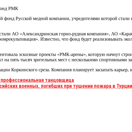
ий фонд Русской медной компании, учредителями которой стали
 стали АО «Александринская горно-рудная компания», АО «Ка
культивация». Известно, что фонд будет реализовывать эколог
ентовала эскизные проекты «РМК-арены», которую начнут строить
т на пять тысяч зрительных мест с несколькими спортивными за
ции Коркинского среза. Компания планирует засыпать карьер, 
а профессиональная танцовщица
сийских военных, погибших при тушении пожара в Турци