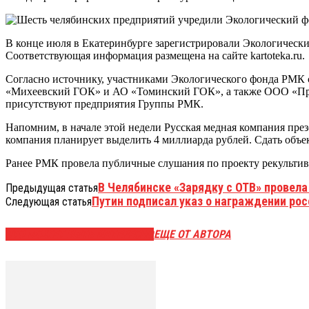
В конце июля в Екатеринбурге зарегистрировали Экологическ
Соответствующая информация размещена на сайте kartoteka.ru.
Согласно источнику, участниками Экологического фонда РМК
«Михеевский ГОК» и АО «Томинский ГОК», а также ООО «Промре
присутствуют предприятия Группы РМК.
Напомним, в начале этой недели Русская медная компания през
компания планирует выделить 4 миллиарда рублей. Сдать объек
Ранее РМК провела публичные слушания по проекту рекультива
В Челябинске «Зарядку с ОТВ» провел
Предыдущая статья
Путин подписал указ о награждении рос
Следующая статья
ЭТО МОЖЕТ БЫТЬ ИНТЕРЕСНО
ЕЩЕ ОТ АВТОРА