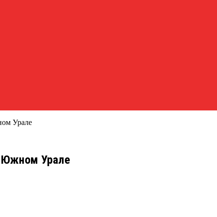
ном Урале
а Южном Урале