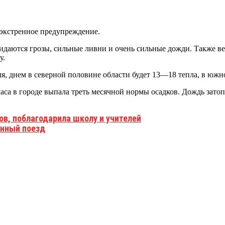
 экстренное предупреждение.
идаются грозы, сильные ливни и очень сильные дожди. Также ве
у.
я, днем в северной половине области будет 13—18 тепла, в южн
часа в городе выпала треть месячной нормы осадков. Дождь зат
ов, поблагодарила школу и учителей
енный поезд