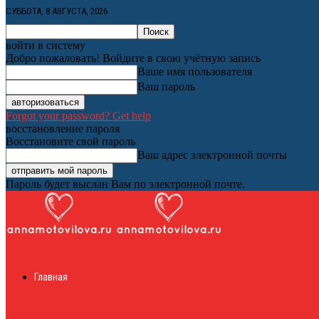
СУББОТА, 8 АВГУСТА, 2026
войти в систему
Добро пожаловать! Войдите в свою учётную запись
Ваше имя пользователя
Ваш пароль
Forgot your password? Get help
восстановление пароля
Восстановите свой пароль
Ваш адрес электронной почты
Пароль будет выслан Вам по электронной почте.
Женский онлайн ж
Главная