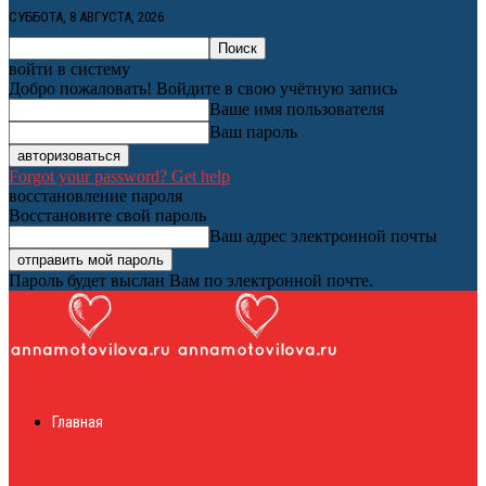
СУББОТА, 8 АВГУСТА, 2026
войти в систему
Добро пожаловать! Войдите в свою учётную запись
Ваше имя пользователя
Ваш пароль
Forgot your password? Get help
восстановление пароля
Восстановите свой пароль
Ваш адрес электронной почты
Пароль будет выслан Вам по электронной почте.
Женский онлайн
Главная
журнал