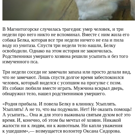
В Магнитогорске случилась трагедия: умер человек, и три
недели про него никто не вспоминал. Вместе с ним жила его
собака Белка, которая все три недели ничего не ела и пила
воду из унитаза. Спустя три недели тело нашли, Белку
освободили. Однако на этом история не закончилась.
Родственники умершего хозяина решили усыпить и без того
измученного пса.
Три недели соседи не замечали запаха или просто делали вид,
что не замечают. Лишь спустя долгое время забеспокоился
человек, который виделся с усопшим на прогулке с псом.
Их собаки любили вместе играть. Мужчина вскрыл дверь,
обнаружил тело, нашел родственников умершего.
«Родня прибыла. И повела Белку в клинику. Усыплять.
Усыплять! А не то, что вы подумали. Нет! Не оказать помощь!
А усыпить... Она ж для этого выживала святым духом всё это
время. И, конечно, об этом бы мечтал её хозяин. Никакой
жалости ни к людям, ни к животным. Ни капли уважения
к ушедшим»,— возмущается волонтер Оксана Сидорова.