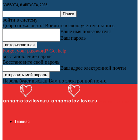
СУББОТА, 8 АВГУСТА, 2026
войти в систему
Добро пожаловать! Войдите в свою учётную запись
Ваше имя пользователя
Ваш пароль
Forgot your password? Get help
восстановление пароля
Восстановите свой пароль
Ваш адрес электронной почты
Пароль будет выслан Вам по электронной почте.
Женский онлайн
Главная
журнал