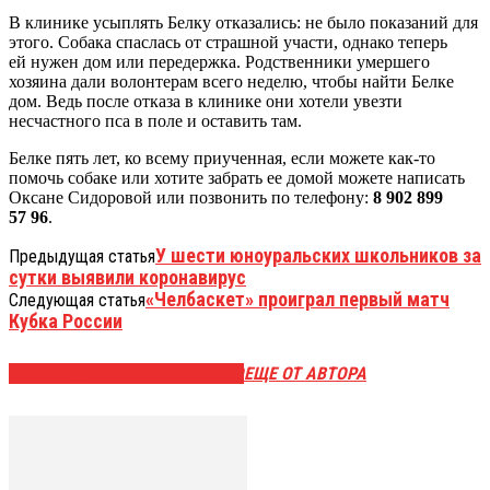
В клинике усыплять Белку отказались: не было показаний для
этого. Собака спаслась от страшной участи, однако теперь
ей нужен дом или передержка. Родственники умершего
хозяина дали волонтерам всего неделю, чтобы найти Белке
дом. Ведь после отказа в клинике они хотели увезти
несчастного пса в поле и оставить там.
Белке пять лет, ко всему приученная, если можете как-то
помочь собаке или хотите забрать ее домой можете написать
Оксане Сидоровой или позвонить по телефону:
8 902 899
57 96
.
У шести юноуральских школьников за
Предыдущая статья
сутки выявили коронавирус
«Челбаскет» проиграл первый матч
Следующая статья
Кубка России
ЭТО МОЖЕТ БЫТЬ ИНТЕРЕСНО
ЕЩЕ ОТ АВТОРА