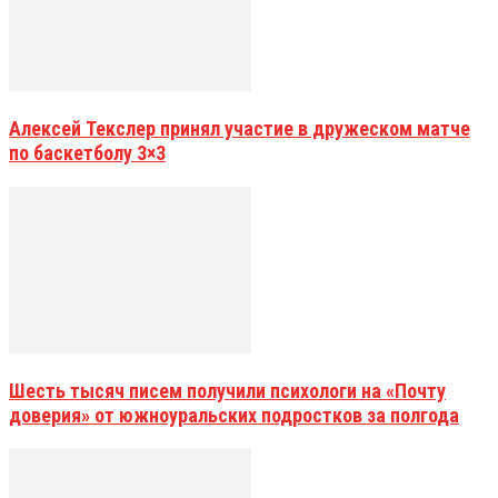
Алексей Текслер принял участие в дружеском матче
по баскетболу 3×3
Шесть тысяч писем получили психологи на «Почту
доверия» от южноуральских подростков за полгода