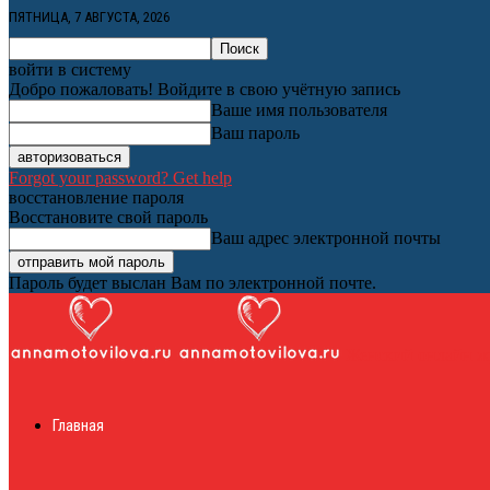
ПЯТНИЦА, 7 АВГУСТА, 2026
войти в систему
Добро пожаловать! Войдите в свою учётную запись
Ваше имя пользователя
Ваш пароль
Forgot your password? Get help
восстановление пароля
Восстановите свой пароль
Ваш адрес электронной почты
Пароль будет выслан Вам по электронной почте.
Женский онлайн ж
Главная