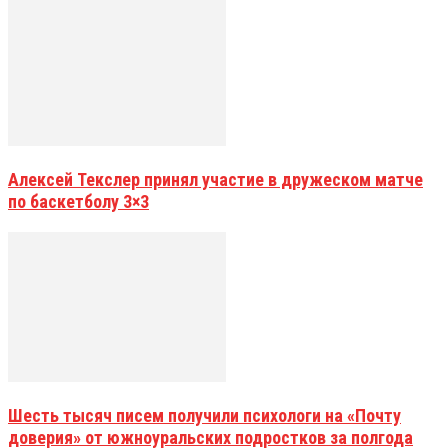
Алексей Текслер принял участие в дружеском матче
по баскетболу 3×3
Шесть тысяч писем получили психологи на «Почту
доверия» от южноуральских подростков за полгода