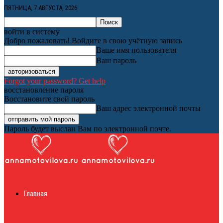
ПЯТНИЦА, 7 АВГУСТА, 2026
войти в систему
Добро пожаловать! Войдите в свою учётную запись
Ваше имя пользователя
Ваш пароль
Forgot your password? Get help
восстановление пароля
Восстановите свой пароль
Ваш адрес электронной почты
Пароль будет выслан Вам по электронной почте.
Женский онлайн
Главная
журнал