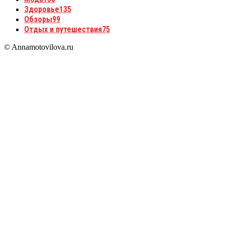
Здоровье
135
Обзоры
99
Отдых и путешествия
75
© Annamotovilova.ru