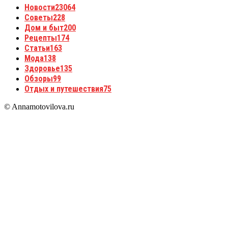
Новости
23064
Советы
228
Дом и быт
200
Рецепты
174
Статьи
163
Мода
138
Здоровье
135
Обзоры
99
Отдых и путешествия
75
© Annamotovilova.ru