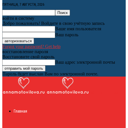
ПЯТНИЦА, 7 АВГУСТА, 2026
войти в систему
Добро пожаловать! Войдите в свою учётную запись
Ваше имя пользователя
Ваш пароль
Forgot your password? Get help
восстановление пароля
Восстановите свой пароль
Ваш адрес электронной почты
Пароль будет выслан Вам по электронной почте.
Женский онлайн
Главная
журнал