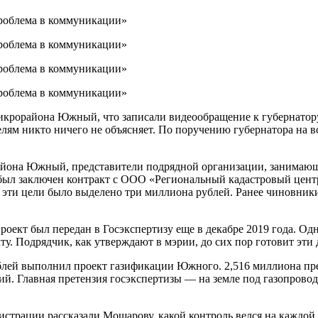
икрорайона Южный, что записали видеообращение к губернатору.
лям никто ничего не объясняет. По поручению губернатора на в
йона Южный, представители подрядной организации, занимающей
был заключен контракт с ООО «Региональный кадастровый центр
эти цели было выделено три миллиона рублей. Ранее чиновник
роект был передан в Госэкспертизу еще в декабре 2019 года. Одн
у. Подрядчик, как утверждают в мэрии, до сих пор готовит эти
ублей выполнил проект газификации Южного. 2,516 миллиона пре
ий. Главная претензия госэкспертизы — на земле под газопровод
истрации рассказали Мошарову, какой контроль велся на каждой