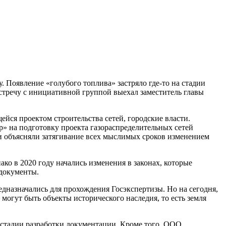
 Появление «голубого топлива» застряло где-то на стадии
стречу с инициативной группой выехал заместитель главы
ся проектом строительства сетей, городские власти.
» на подготовку проекта газораспределительных сетей
и объясняли затягивание всех мыслимых сроков изменением
ако в 2020 году начались изменения в законах, которые
 документы.
дназначались для прохождения Госэкспертизы. Но на сегодня,
 могут быть объекты исторического наследия, то есть земля
 стадии разработки документации. Кроме того, ООО