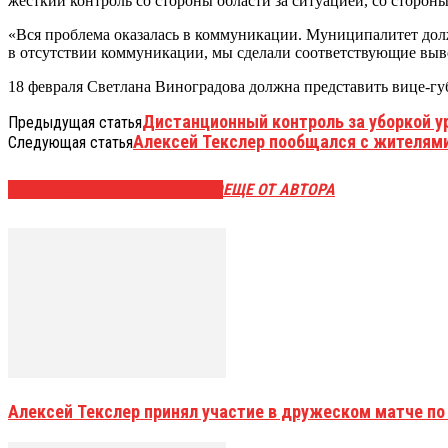
жесткий контроль со стороны области за ситуацией, со стор
«Вся проблема оказалась в коммуникации. Муниципалитет дол
в отсутствии коммуникации, мы сделали соответствующие вы
18 февраля Светлана Виноградова должна представить вице-гу
Дистанционный контроль за уборкой 
Предыдущая статья
Алексей Текслер пообщался с жителями 
Следующая статья
ЭТО МОЖЕТ БЫТЬ ИНТЕРЕСНО
ЕЩЕ ОТ АВТОРА
Алексей Текслер принял участие в дружеском матче по