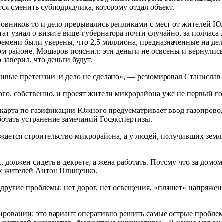
ся сменить субподрядчика, которому отдал объект.
новников то и дело прерывались репликами с мест от жителей 
ат узнал о визите вице-губернатора почти случайно, за полчаса 
емени были уверены, что 2,5 миллиона, предназначенные на дел
м районе. Мошаров пояснил: эти деньги не освоены и вернулись
заверил, что деньги будут.
дливые претензии, и дело не сделано», — резюмировал Станисла
ого, собственно, и просят жители микрорайона уже не первый го
карта по газификации Южного предусматривает ввод газопровода
отать устранение замечаний Госэкспертизы.
жается строительство микрорайона, а у людей, получивших земл
, должен сидеть в декрете, а жена работать. Потому что за домо
ых жителей Антон Плищенко.
другие проблемы: нет дорог, нет освещения, «пляшет» напряжен
овании: это вариант оперативно решить самые острые проблем