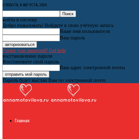
СУББОТА, 8 АВГУСТА, 2026
войти в систему
Добро пожаловать! Войдите в свою учётную запись
Ваше имя пользователя
Ваш пароль
Forgot your password? Get help
восстановление пароля
Восстановите свой пароль
Ваш адрес электронной почты
Пароль будет выслан Вам по электронной почте.
Женский онлайн ж
Главная