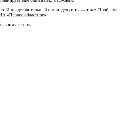
н планирует еще один выезд в Южный.
ию. И представительный орган, депутаты — тоже. Проблема
ИА «Первое областное».
ельному сезону.