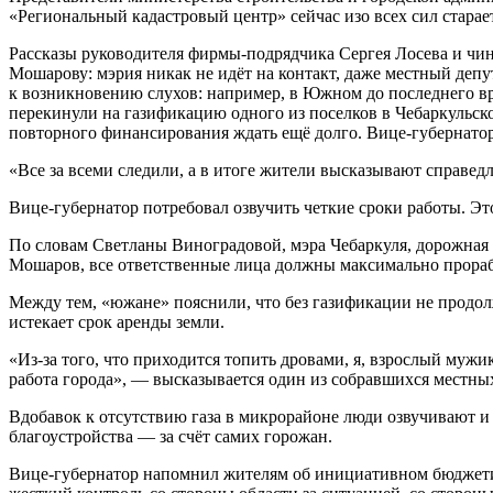
«Региональный кадастровый центр» сейчас изо всех сил старает
Рассказы руководителя фирмы-подрядчика Сергея Лосева и чи
Мошарову: мэрия никак не идёт на контакт, даже местный депут
к возникновению слухов: например, в Южном до последнего вр
перекинули на газификацию одного из поселков в Чебаркульско
повторного финансирования ждать ещё долго. Вице-губернатор 
«Все за всеми следили, а в итоге жители высказывают справе
Вице-губернатор потребовал озвучить четкие сроки работы. Эт
По словам Светланы Виноградовой, мэра Чебаркуля, дорожная 
Мошаров, все ответственные лица должны максимально прораб
Между тем, «южане» пояснили, что без газификации не продол
истекает срок аренды земли.
«Из-за того, что приходится топить дровами, я, взрослый мужик
работа города», — высказывается один из собравшихся местн
Вдобавок к отсутствию газа в микрорайоне люди озвучивают и 
благоустройства — за счёт самих горожан.
Вице-губернатор напомнил жителям об инициативном бюджетир