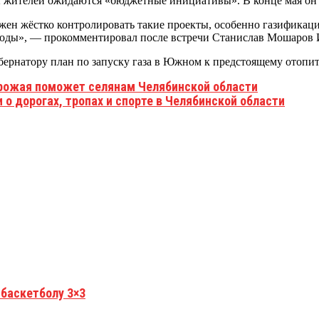
оны жителей ожидаются «бюджетные инициативы». В конце мая о
жен жёстко контролировать такие проекты, особенно газификац
воды», — прокомментировал после встречи Станислав Мошаров 
бернатору план по запуску газа в Южном к предстоящему отопит
урожая поможет селянам Челябинской области
о дорогах, тропах и спорте в Челябинской области
 баскетболу 3×3