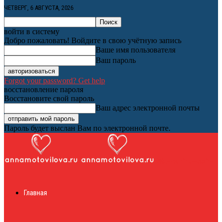
ЧЕТВЕРГ, 6 АВГУСТА, 2026
войти в систему
Добро пожаловать! Войдите в свою учётную запись
Ваше имя пользователя
Ваш пароль
Forgot your password? Get help
восстановление пароля
Восстановите свой пароль
Ваш адрес электронной почты
Пароль будет выслан Вам по электронной почте.
Женский онлайн
Главная
журнал