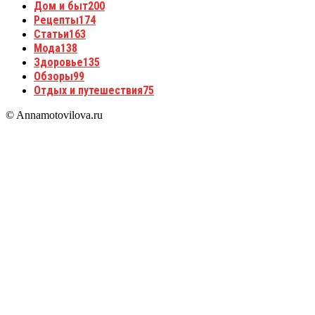
Дом и быт
200
Рецепты
174
Статьи
163
Мода
138
Здоровье
135
Обзоры
99
Отдых и путешествия
75
© Annamotovilova.ru