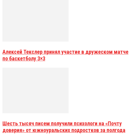
Алексей Текслер принял участие в дружеском матче
по баскетболу 3×3
Шесть тысяч писем получили психологи на «Почту
доверия» от южноуральских подростков за полгода