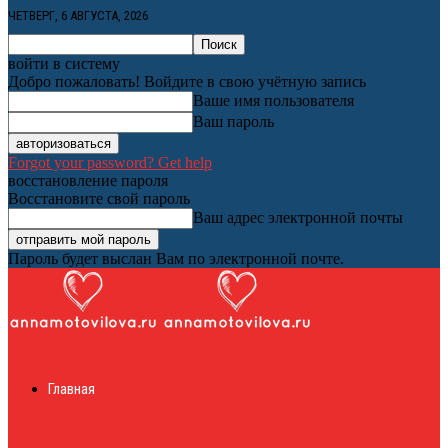
ЧЕТВЕРГ, 6 АВГУСТА, 2026
войти в систему
Добро пожаловать! Войдите в свою учётную запись
Ваше имя пользователя
Ваш пароль
Forgot your password? Get help
восстановление пароля
Восстановите свой пароль
Ваш адрес электронной почты
Пароль будет выслан Вам по электронной почте.
Женский онлайн
Главная
журнал