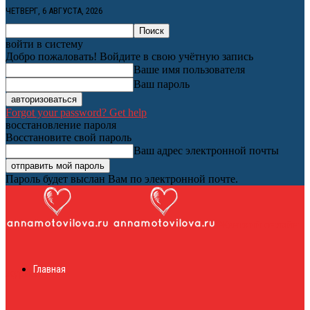
ЧЕТВЕРГ, 6 АВГУСТА, 2026
войти в систему
Добро пожаловать! Войдите в свою учётную запись
Ваше имя пользователя
Ваш пароль
Forgot your password? Get help
восстановление пароля
Восстановите свой пароль
Ваш адрес электронной почты
Пароль будет выслан Вам по электронной почте.
Женский онлайн
Главная
журнал