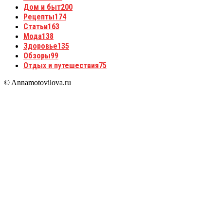
Дом и быт
200
Рецепты
174
Статьи
163
Мода
138
Здоровье
135
Обзоры
99
Отдых и путешествия
75
© Annamotovilova.ru