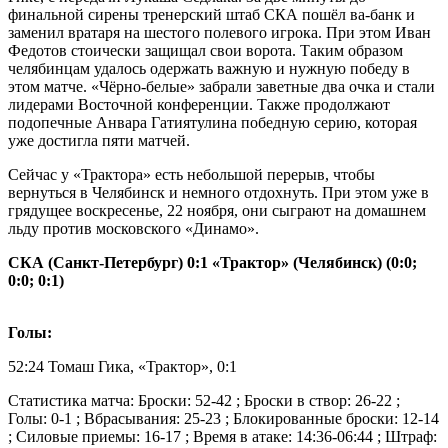
финальной сирены тренерский штаб СКА пошёл ва-банк и
заменил вратаря на шестого полевого игрока. При этом Иван
Федотов стоически защищал свои ворота. Таким образом
челябинцам удалось одержать важную и нужную победу в
этом матче. «Чёрно-белые» забрали заветные два очка и стали
лидерами Восточной конференции. Также продолжают
подопечные Анвара Гатиятулина победную серию, которая
уже достигла пяти матчей.
Сейчас у «Трактора» есть небольшой перерыв, чтобы
вернуться в Челябинск и немного отдохнуть. При этом уже в
грядущее воскресенье, 22 ноября, они сыграют на домашнем
льду против московского «Динамо».
СКА (Санкт-Петербург) 0:1 «Трактор» (Челябинск) (0:0;
0:0; 0:1)
Голы:
52:24 Томаш Гика, «Трактор», 0:1
Статистика матча: Броски: 52-42 ; Броски в створ: 26-22 ;
Голы: 0-1 ; Вбрасывания: 25-23 ; Блокированные броски: 12-14
; Силовые приемы: 16-17 ; Время в атаке: 14:36-06:44 ; Штраф: