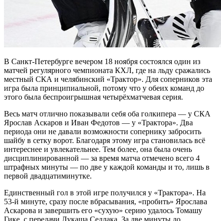
В Санкт-Петербурге вечером 18 ноября состоялся один из
матчей регулярного чемпионата КХЛ, где на льду сражались
местный СКА и челябинский «Трактор». Для соперников эта
игра была принципиальной, потому что у обеих команд до
этого была беспроигрышная четырёхматчевая серия.
Весь матч отлично показывали себя оба голкипера — у СКА
Ярослав Аскаров и Иван Федотов — у «Трактора». Два
периода они не давали возможности сопернику забросить
шайбу в сетку ворот. Благодаря этому игра становилась всё
интереснее и увлекательнее. Тем более, она была очень
дисциплинированной — за время матча отмечено всего 4
штрафных минуты — по две у каждой команды и то, лишь в
первой двадцатиминутке.
Единственный гол в этой игре получился у «Трактора». На
53-й минуте, сразу после вбрасывания, «пробить» Ярослава
Аскарова и завершить его «сухую» серию удалось Томашу
Гике, с передачи Лукаша Седлака. За две минуты до