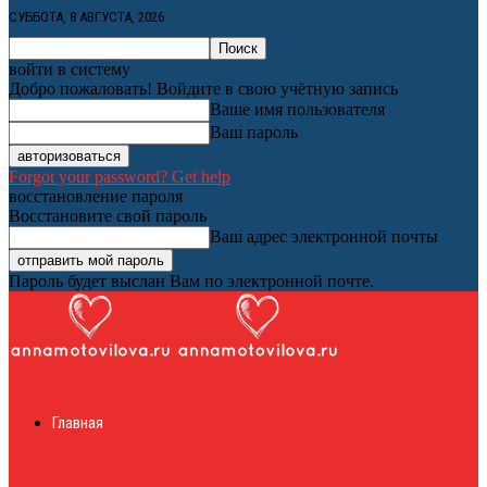
СУББОТА, 8 АВГУСТА, 2026
войти в систему
Добро пожаловать! Войдите в свою учётную запись
Ваше имя пользователя
Ваш пароль
Forgot your password? Get help
восстановление пароля
Восстановите свой пароль
Ваш адрес электронной почты
Пароль будет выслан Вам по электронной почте.
Женский онлайн
Главная
журнал