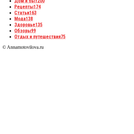
Дом и быт
200
Рецепты
174
Статьи
163
Мода
138
Здоровье
135
Обзоры
99
Отдых и путешествия
75
© Annamotovilova.ru