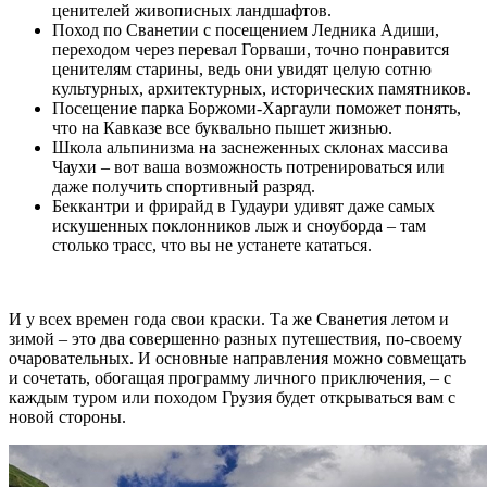
ценителей живописных ландшафтов.
Поход по Сванетии с посещением Ледника Адиши,
переходом через перевал Горваши, точно понравится
ценителям старины, ведь они увидят целую сотню
культурных, архитектурных, исторических памятников.
Посещение парка Боржоми-Харгаули поможет понять,
что на Кавказе все буквально пышет жизнью.
Школа альпинизма на заснеженных склонах массива
Чаухи – вот ваша возможность потренироваться или
даже получить спортивный разряд.
Беккантри и фрирайд в Гудаури удивят даже самых
искушенных поклонников лыж и сноуборда – там
столько трасс, что вы не устанете кататься.
И у всех времен года свои краски. Та же Сванетия летом и
зимой – это два совершенно разных путешествия, по-своему
очаровательных. И основные направления можно совмещать
и сочетать, обогащая программу личного приключения, – с
каждым туром или походом Грузия будет открываться вам с
новой стороны.