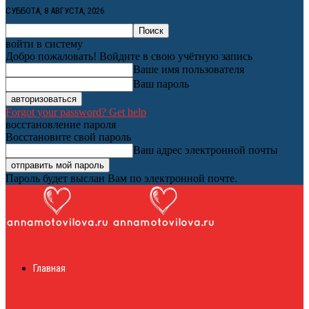
СУББОТА, 8 АВГУСТА, 2026
войти в систему
Добро пожаловать! Войдите в свою учётную запись
Ваше имя пользователя
Ваш пароль
Forgot your password? Get help
восстановление пароля
Восстановите свой пароль
Ваш адрес электронной почты
Пароль будет выслан Вам по электронной почте.
Женский онлайн
Главная
журнал