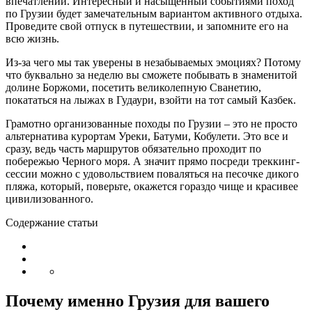
впечатлений. Интересный и насыщенный событиями поход
по Грузии будет замечательным вариантом активного отдыха.
Проведите свой отпуск в путешествии, и запомните его на
всю жизнь.
Из-за чего мы так уверены в незабываемых эмоциях? Потому
что буквально за неделю вы сможете побывать в знаменитой
долине Боржоми, посетить великолепную Сванетию,
покататься на лыжах в Гудаури, взойти на тот самый Казбек.
Грамотно организованные походы по Грузии – это не просто
альтернатива курортам Уреки, Батуми, Кобулети. Это все и
сразу, ведь часть маршрутов обязательно проходит по
побережью Черного моря. А значит прямо посреди треккинг-
сессии можно с удовольствием поваляться на песочке дикого
пляжа, который, поверьте, окажется гораздо чище и красивее
цивилизованного.
Содержание статьи
Почему именно Грузия для вашего