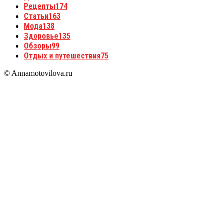
Рецепты
174
Статьи
163
Мода
138
Здоровье
135
Обзоры
99
Отдых и путешествия
75
© Annamotovilova.ru