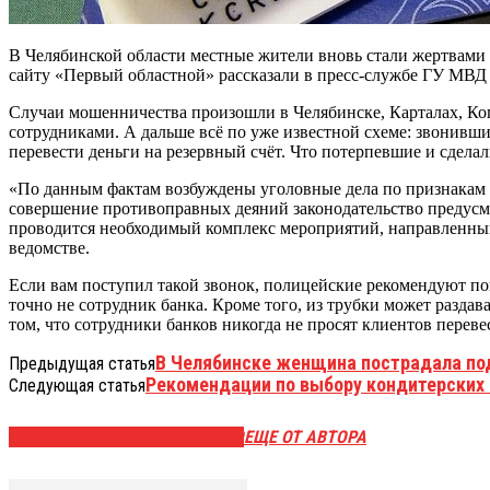
В Челябинской области местные жители вновь стали жертвами
сайту «Первый областной» рассказали в пресс-службе ГУ МВД 
Случаи мошенничества произошли в Челябинске, Карталах, Ко
сотрудниками. А дальше всё по уже известной схеме: звонивш
перевести деньги на резервный счёт. Что потерпевшие и сделал
«По данным фактам возбуждены уголовные дела по признакам п
совершение противоправных деяний законодательство предусма
проводится необходимый комплекс мероприятий, направленны
ведомстве.
Если вам поступил такой звонок, полицейские рекомендуют попр
точно не сотрудник банка. Кроме того, из трубки может раздав
том, что сотрудники банков никогда не просят клиентов перев
В Челябинске женщина пострадала по
Предыдущая статья
Рекомендации по выбору кондитерских
Следующая статья
ЭТО МОЖЕТ БЫТЬ ИНТЕРЕСНО
ЕЩЕ ОТ АВТОРА