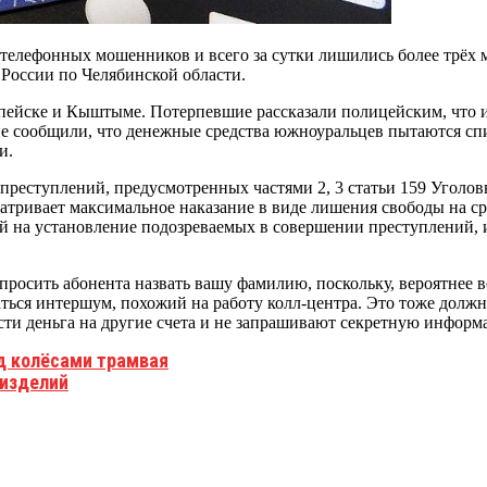
 телефонных мошенников и всего за сутки лишились более трёх
России по Челябинской области.
пейске и Кыштыме. Потерпевшие рассказали полицейским, что 
ие сообщили, что денежные средства южноуральцев пытаются спис
и.
реступлений, предусмотренных частями 2, 3 статьи 159 Уголов
тривает максимальное наказание в виде лишения свободы на ср
й на установление подозреваемых в совершении преступлений,
осить абонента назвать вашу фамилию, поскольку, вероятнее все
аться интершум, похожий на работу колл-центра. Это тоже должн
ести деньга на другие счета и не запрашивают секретную информ
д колёсами трамвая
 изделий