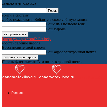
СУББОТА, 8 АВГУСТА, 2026
войти в систему
Добро пожаловать! Войдите в свою учётную запись
Ваше имя пользователя
Ваш пароль
Forgot your password? Get help
восстановление пароля
Восстановите свой пароль
Ваш адрес электронной почты
Пароль будет выслан Вам по электронной почте.
Женский онлайн ж
Главная