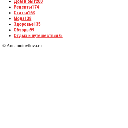
Дом и быт
200
Рецепты
174
Статьи
163
Мода
138
Здоровье
135
Обзоры
99
Отдых и путешествия
75
© Annamotovilova.ru