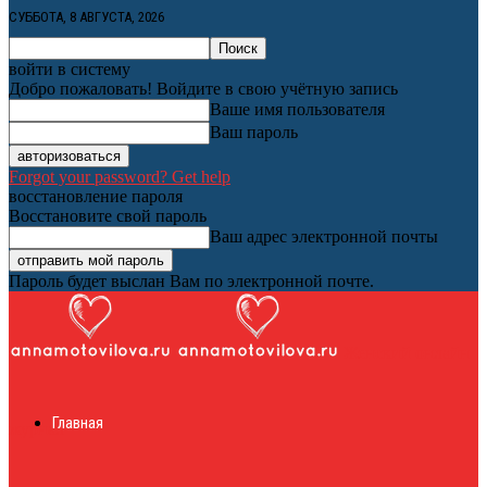
СУББОТА, 8 АВГУСТА, 2026
войти в систему
Добро пожаловать! Войдите в свою учётную запись
Ваше имя пользователя
Ваш пароль
Forgot your password? Get help
восстановление пароля
Восстановите свой пароль
Ваш адрес электронной почты
Пароль будет выслан Вам по электронной почте.
Женский онлайн
Главная
журнал