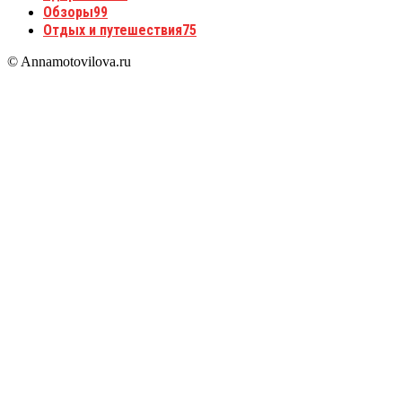
Обзоры
99
Отдых и путешествия
75
© Annamotovilova.ru