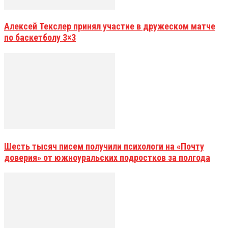
Алексей Текслер принял участие в дружеском матче
по баскетболу 3×3
Шесть тысяч писем получили психологи на «Почту
доверия» от южноуральских подростков за полгода