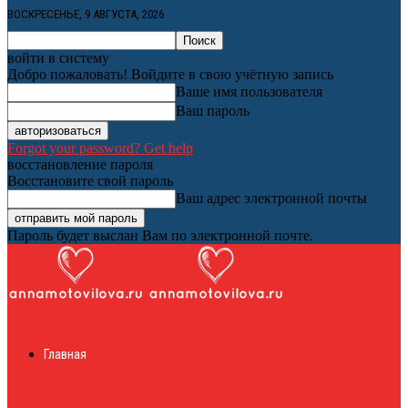
ВОСКРЕСЕНЬЕ, 9 АВГУСТА, 2026
войти в систему
Добро пожаловать! Войдите в свою учётную запись
Ваше имя пользователя
Ваш пароль
Forgot your password? Get help
восстановление пароля
Восстановите свой пароль
Ваш адрес электронной почты
Пароль будет выслан Вам по электронной почте.
Женский онлайн
Главная
журнал